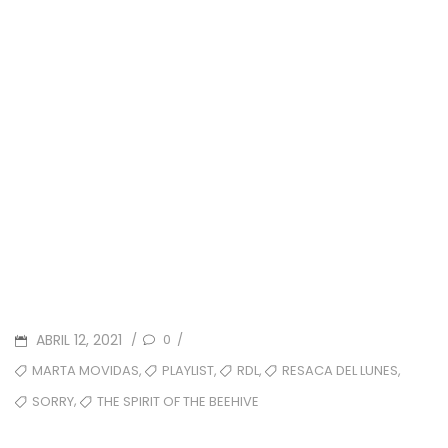
POSTED
ABRIL 12, 2021
0
/
/
ON
TAGS
,
,
,
,
MARTA MOVIDAS
PLAYLIST
RDL
RESACA DEL LUNES
,
SORRY
THE SPIRIT OF THE BEEHIVE