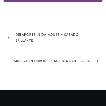
Navegación
de
PREVIOUS
DELAPORTE IN DA HOUSE – SÁBADO
POST
BRILLANTE
entradas
NEXT
MÚSICA EN LIBROS: SE ACERCA SANT JORDI
POST