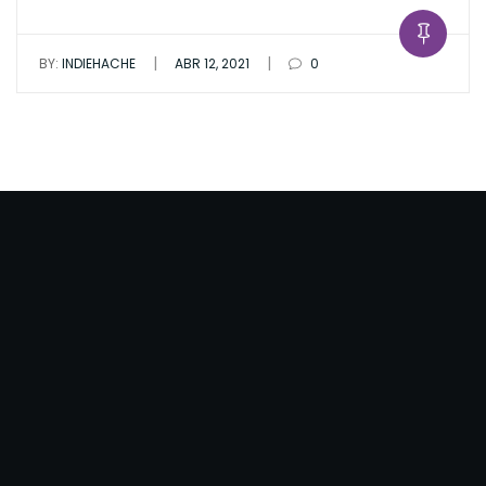
|
|
BY:
INDIEHACHE
ABR 12, 2021
0