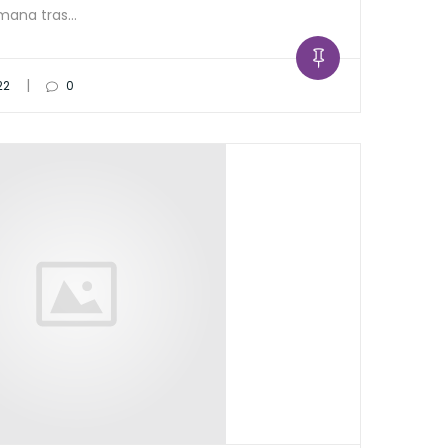
mana tras…
|
22
0