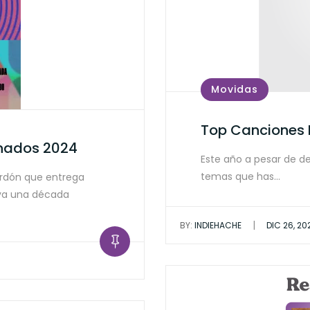
Movidas
Top Canciones 
inados 2024
Este año a pesar de d
temas que has…
lardón que entrega
eva una década
|
BY:
INDIEHACHE
DIC 26, 20