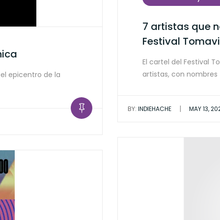
7 artistas que 
Festival Tomav
nica
El cartel del Festival
artistas, con nombres
el epicentro de la
|
BY:
INDIEHACHE
MAY 13, 20