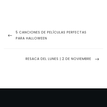
Navegación
de
PREVIOUS
5 CANCIONES DE PELÍCULAS PERFECTAS
POST
PARA HALLOWEEN
entradas
NEXT
RESACA DEL LUNES | 2 DE NOVIEMBRE
POST