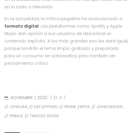
en la radio o televisión.
En la actualidad, la mítica pegatina ha evolucionado a
formato digital
. Las plataformas como Spotify y Apple
Music dan opción a sus usuarios de desactivar el
contenido explícito. A los más grandes eso les dará igual,
porque tendrán el tema limpio grabado y preparado
para un consumo sin sobresaltos, pero también sin
pensamiento crítico.
POSTED
NOVIEMBRE 1, 2020
0
/
/
ON
TAGS
,
,
,
,
CENSURA
DEF LEPPARD
FRANK ZAPPA
JOHN DENVER
,
PRINCE
TWISTED SISTER