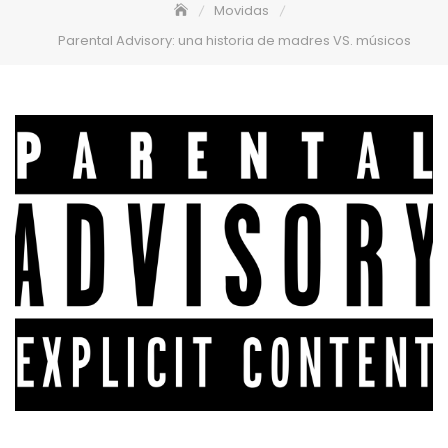
Movidas
Parental Advisory: una historia de madres VS. músicos