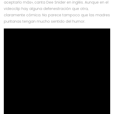
aceptarlo más», canta Dee Snider en inglés. Aunque en el
videoclip hay alguna defenestración que otra,
claramente cómica. No parece tampoco que las madres
puritanas tengan mucho sentido del humor.