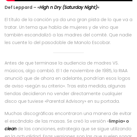
Def Leppard – «
High n Dry (Saturday Night)
«
El título de la canción ya da una gran pista de lo que va a
tratar. Un tema que habla de mujeres y de vino que
también escandalizó a las madres del comité. Que nadie
les cuente lo del pasodoble de Manolo Escobar.
Antes de que terminase la audiencia de madres VS.
músicos, algo cambió. El 1 de noviembre de 1985, la RIAA
anunció que de ahora en adelante, pondrían esos logos
de aviso «según su criterio». Tras esta medida, algunas
tiendas decidieron no vender directamente cualquier
disco que tuviese «Parental Advisory» en su portada.
Muchas discográficas encontraron una manera de evitar
el escándalo de las masas. Se creó la versión «
limpia» o
clean
de las canciones, estrategia que se sigue utilizando
en la actualidad. Esas versiones son las que suelen sonar