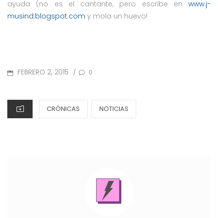
ayuda (no es el cantante, pero escribe en
www.j-
musind.blogspot.com
y mola un huevo!
POSTED
FEBRERO 2, 2015
0
/
ON
CATEGORIES
CRÓNICAS
NOTICIAS