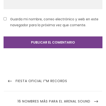
Guarda mi nombre, correo electrónico y web en este
navegador para la próxima vez que comente.
Navegación
de
PREVIOUS
FIESTA OFICIAL I*M RECORDS
POST
entradas
NEXT
16 NOMBRES MÁS PARA EL ARENAL SOUND