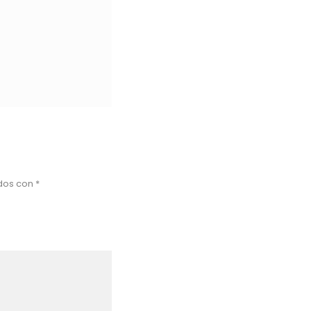
ados con
*