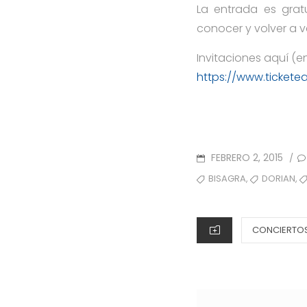
La entrada es grat
conocer y volver a 
Invitaciones aquí (e
https://www.tickete
POSTED
FEBRERO 2, 2015
/
ON
TAGS
,
,
BISAGRA
DORIAN
CATEGORIES
CONCIERTOS 