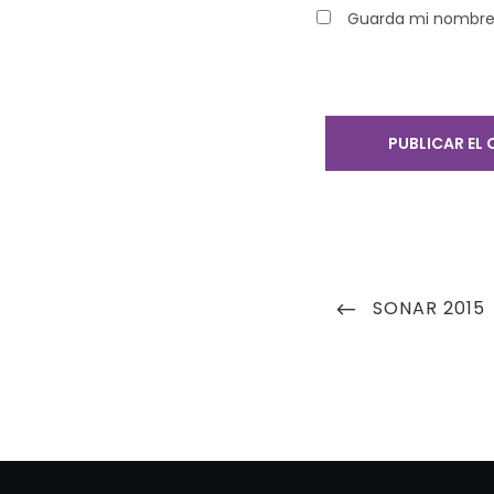
Guarda mi nombre,
Navegación
PREVIOUS
SONAR 2015
de
POST
entradas