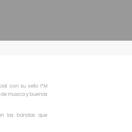
al con su sello I*M
o de musica y buenas
n las bandas que