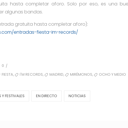
uita hasta completar aforo. Solo por eso, es una b
ver algunas bandas.
ntrada gratuita hasta completar aforo):
a.com/entradas-fiesta-im-records/
0
/
,
,
,
,
FIESTA
I'M RECORDS
MADRID
MIRÉMONOS
OCHO Y MEDIO
Y FESTIVALES
EN DIRECTO
NOTICIAS