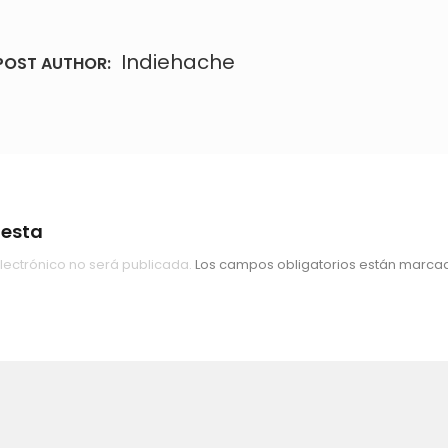
Indiehache
POST AUTHOR:
uesta
lectrónico no será publicada.
Los campos obligatorios están marc