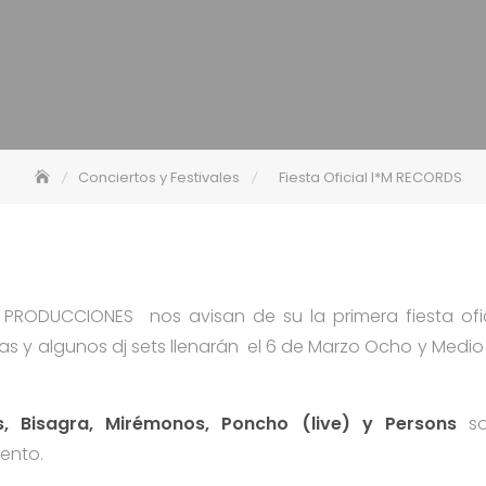
Conciertos y Festivales
Fiesta Oficial I*M RECORDS
PRODUCCIONES nos avisan de su la primera fiesta ofici
as y algunos dj sets llenarán el 6 de Marzo Ocho y Medi
os, Bisagra, Mirémonos, Poncho (live) y Persons
so
vento.