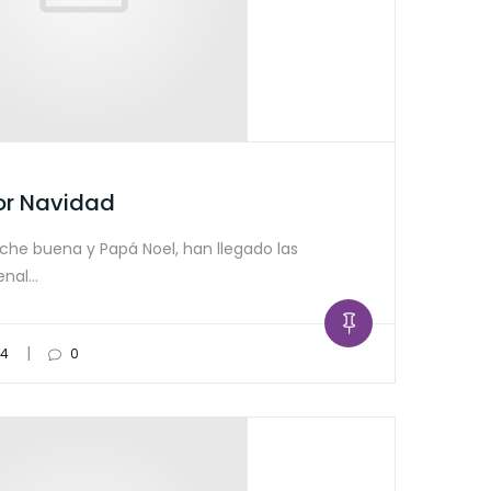
or Navidad
noche buena y Papá Noel, han llegado las
enal…
|
14
0