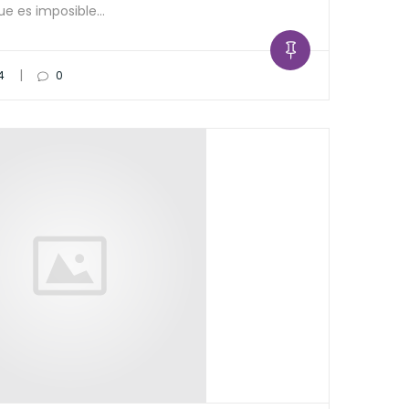
que es imposible…
|
4
0