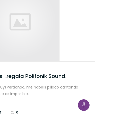
….regala Polifonik Sound.
Uy! Perdonad, me habeís pillado cantando
que es imposible…
|
4
0