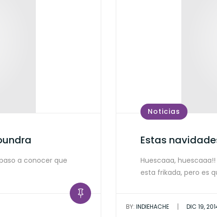
Noticias
Toundra
Estas navidades
o paso a conocer que
Huescaaa, huescaaa!! 
esta frikada, pero es 
|
BY:
INDIEHACHE
DIC 19, 201