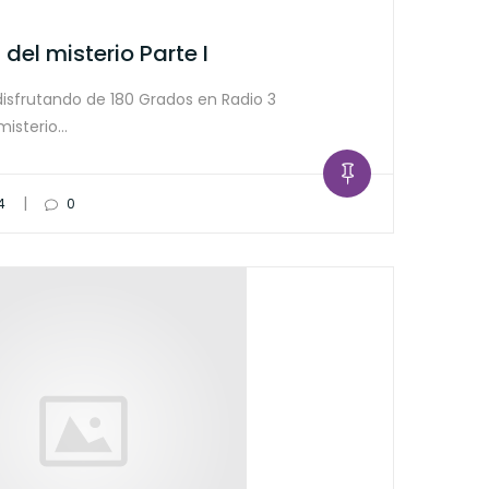
n del misterio Parte I
disfrutando de 180 Grados en Radio 3
misterio…
|
4
0