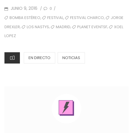
POSTED
JUNIO 9, 2016
0
/
/
ON
TAGS
,
,
,
BOMBA ESTÉREO
FESTIVAL
FESTIVAL CHARCO
JORGE
,
,
,
,
LOS NASTYS
MADRID
PLANET EVENTSF
XOEL
DREXLER
LOPEZ
CATEGORIES
EN DIRECTO
NOTICIAS