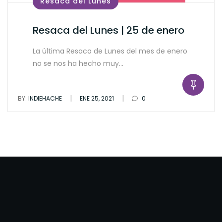
Resaca del Lunes
Resaca del Lunes | 25 de enero
La última Resaca de Lunes del mes de enero
no se nos ha hecho muy…
|
|
BY:
INDIEHACHE
ENE 25, 2021
0