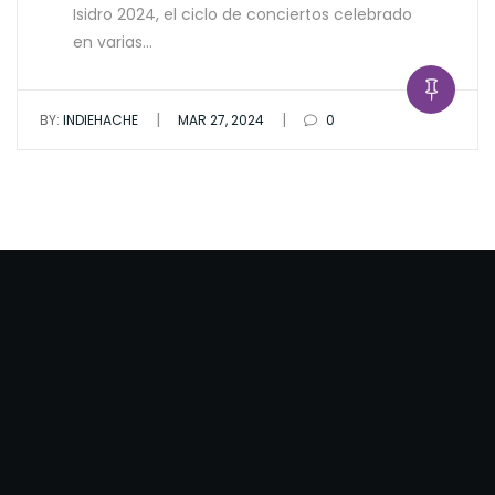
Isidro 2024, el ciclo de conciertos celebrado
en varias…
|
|
BY:
INDIEHACHE
MAR 27, 2024
0