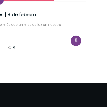
s | 8 de febrero
go más que un mes de luz en nuestro
|
0