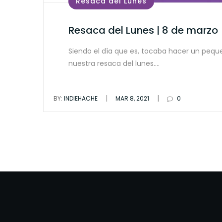
Resaca del Lunes
Resaca del Lunes | 8 de marzo
Siendo el día que es, tocaba hacer un pequ
nuestra resaca del lunes.…
|
|
BY:
INDIEHACHE
MAR 8, 2021
0