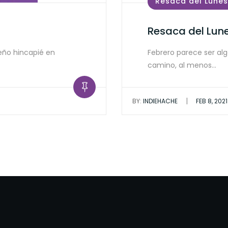
Resaca del Lunes
Resaca del Lune
eño hincapié en
Febrero parece ser al
camino, al menos…
|
BY:
INDIEHACHE
FEB 8, 2021