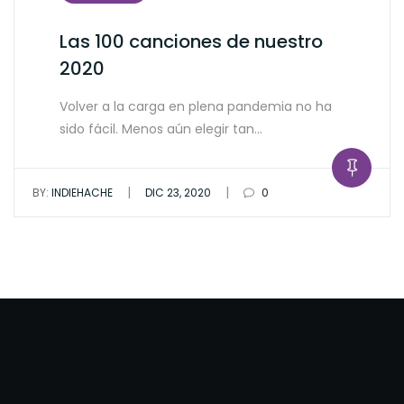
Las 100 canciones de nuestro
2020
Volver a la carga en plena pandemia no ha
sido fácil. Menos aún elegir tan…
|
|
BY:
INDIEHACHE
DIC 23, 2020
0