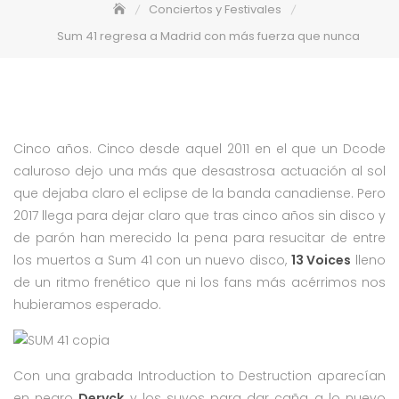
Conciertos y Festivales
Sum 41 regresa a Madrid con más fuerza que nunca
Cinco años. Cinco desde aquel 2011 en el que un Dcode
caluroso dejo una más que desastrosa actuación al sol
que dejaba claro el eclipse de la banda canadiense. Pero
2017 llega para dejar claro que tras cinco años sin disco y
de parón han merecido la pena para resucitar de entre
los muertos a Sum 41 con un nuevo disco,
13 Voices
lleno
de un ritmo frenético que ni los fans más acérrimos nos
hubieramos esperado.
Con una grabada Introduction to Destruction aparecían
en negro
Deryck
y los suyos para dar caña a lo nuevo