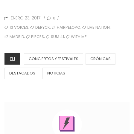
POSTED
ENERO 23, 2017
0
/
/
ON
TAGS
,
,
,
,
13 VOICES
DERYCK
HAIRPELOPO
LIVE NATION
,
,
,
MADRID
PIECES
SUM 41
WITH ME
CATEGORIES
CONCIERTOS Y FESTIVALES
CRÓNICAS
DESTACADOS
NOTICIAS