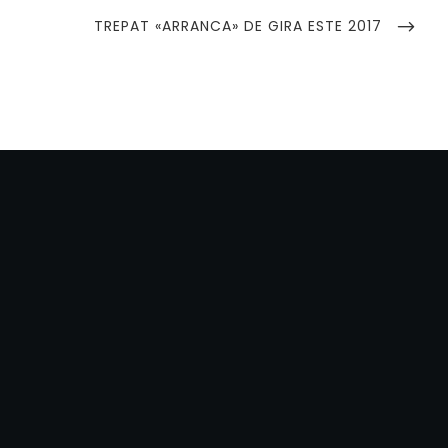
NEXT
TREPAT «ARRANCA» DE GIRA ESTE 2017
POST