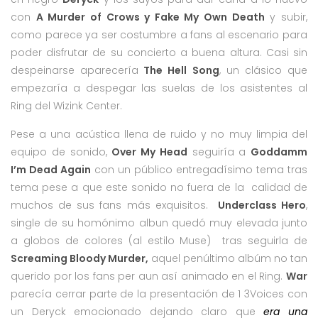
con
A Murder of Crows y Fake My Own Death
y subir,
como parece ya ser costumbre a fans al escenario para
poder disfrutar de su concierto a buena altura. Casi sin
despeinarse aparecería
The Hell Song
, un clásico que
empezaría a despegar las suelas de los asistentes al
Ring del Wizink Center.
Pese a una acústica llena de ruido y no muy limpia del
equipo de sonido,
Over My Head
seguiría a
Goddamm
I’m Dead Again
con un público entregadísimo tema tras
tema pese a que este sonido no fuera de la calidad de
muchos de sus fans más exquisitos.
Underclass Hero
,
single de su homónimo albun quedó muy elevada junto
a globos de colores (al estilo Muse) tras seguirla de
Screaming Bloody Murder,
aquel penúltimo albúm no tan
querido por los fans per aun así animado en el Ring.
War
parecía cerrar parte de la presentación de 1 3Voices con
un Deryck emocionado dejando claro que
era una