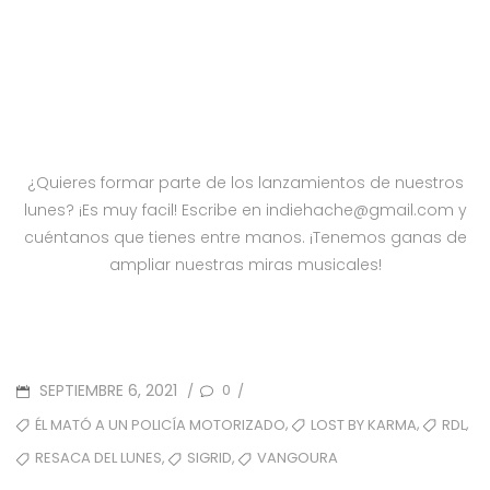
¿Quieres formar parte de los lanzamientos de nuestros
lunes? ¡Es muy facil! Escribe en indiehache@gmail.com y
cuéntanos que tienes entre manos. ¡Tenemos ganas de
ampliar nuestras miras musicales!
POSTED
SEPTIEMBRE 6, 2021
0
/
/
ON
TAGS
,
,
,
ÉL MATÓ A UN POLICÍA MOTORIZADO
LOST BY KARMA
RDL
,
,
RESACA DEL LUNES
SIGRID
VANGOURA