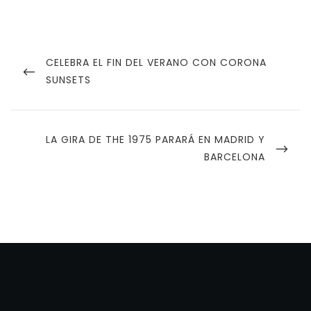
Navegación
de
PREVIOUS
CELEBRA EL FIN DEL VERANO CON CORONA
POST
SUNSETS
entradas
NEXT
LA GIRA DE THE 1975 PARARÁ EN MADRID Y
POST
BARCELONA