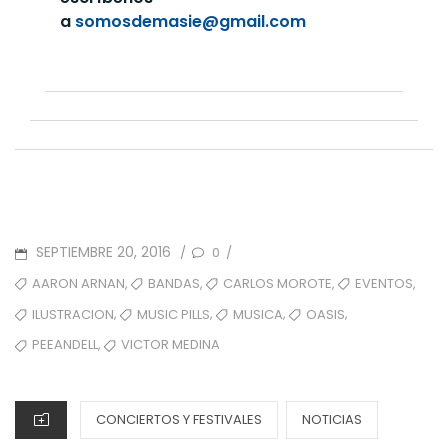
a
s
omosdemasie@gmail.com
POSTED
SEPTIEMBRE 20, 2016
0
/
/
ON
TAGS
,
,
,
,
AARON ARNAN
BANDAS
CARLOS MOROTE
EVENTOS
,
,
,
,
ILUSTRACION
MUSIC PILLS
MUSICA
OASIS
,
PEEANDELL
VICTOR MEDINA
CATEGORIES
CONCIERTOS Y FESTIVALES
NOTICIAS