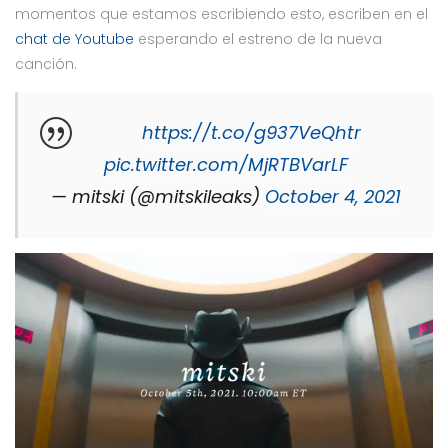
momentos que estamos escribiendo esto, escriben en el
chat de Youtube
esperando el estreno de la nueva
canción.
https://t.co/g937VeQhtr
pic.twitter.com/MjRTBVarLF
— mitski (@mitskileaks)
October 4, 2021