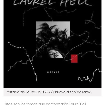
Portada de Laurel Hell (2022), nuevo disco de Mitski
Estos son los temas que conformarán Laurel Hell: