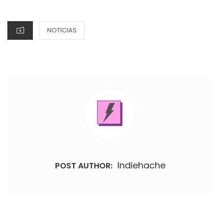
ON
CATEGORIES
NOTICIAS
Indiehache
POST AUTHOR: