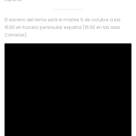
El estreno del tema será el martes 5 de octubre a las
16:00 en horario peninsular español (15:00 en las Islas
Canarias).