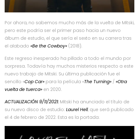
Por ahora, no sabemos mucho más de la vuelta de Mitski,
pero este podría ser el primer paso hacia un nuevo
álbum de estudio, el que sería el sexto en su carrera tras
el alabado
«Be the Cowboy»
(2018).
Este regreso inesperado ha pillado a todo el mundo por
sorpresa. Todavía hay muchos misterios respecto a este
nuevo trabajo de Mitski. Su última publicación fue el
sencillo «
Cop Car»
para la película «
The Turning»
/
«Otra
vuelta de tuerca»
en 2020.
ACTUALIZACIÓN 9/11/2021:
Mitski ha anunciado el título de
su nuevo disco de estudio:
Laurel Hell
, que será publicado
el 4 de febrero de 2022. Esta es la portada: