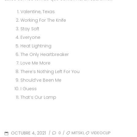
Valentine, Texas
Working For The Knife
Stay Soft
Everyone
Heat Lightning
The Only Heartbreaker
Love Me More
There’s Nothing Left For You
Should’ve Been Me
I Guess
That’s Our Lamp
POSTED
TAGS
,
OCTUBRE 4, 2021
0
MITSKI
VIDEOCLIP
/
/