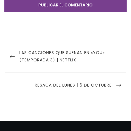
Navegación
de
PREVIOUS
LAS CANCIONES QUE SUENAN EN «YOU»
POST
(TEMPORADA 3) | NETFLIX
entradas
NEXT
RESACA DEL LUNES | 6 DE OCTUBRE
POST