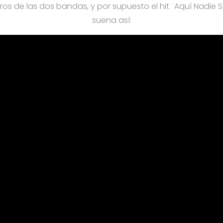
 de las dos bandas, y por supuesto el hit ¨Aquí Nadie
suena así: