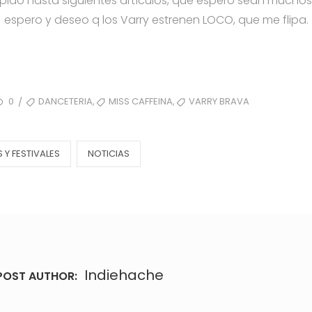
ido hasta siguientes artículos, que espero sean muchos e in
espero y deseo q los Varry estrenen LOCO, que me flipa.
TAGS
,
,
0
DANCETERIA
MISS CAFFEINA
VARRY BRAVA
/
Y FESTIVALES
NOTICIAS
Indiehache
POST AUTHOR: