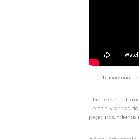
“Dancetería es 
Un experimento mag
precie, y donde da 
pegatinas. Además e