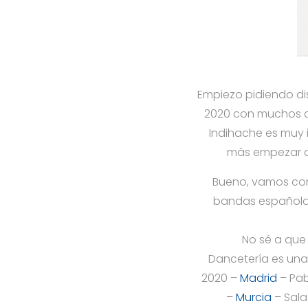
Empiezo pidiendo di
2020 con muchos ca
Indihache es muy 
más empezar a e
Bueno, vamos con
bandas españolas 
No sé a que
Dancetería es una 
2020 –
Madrid
– Pab
–
Murcia
– Sala