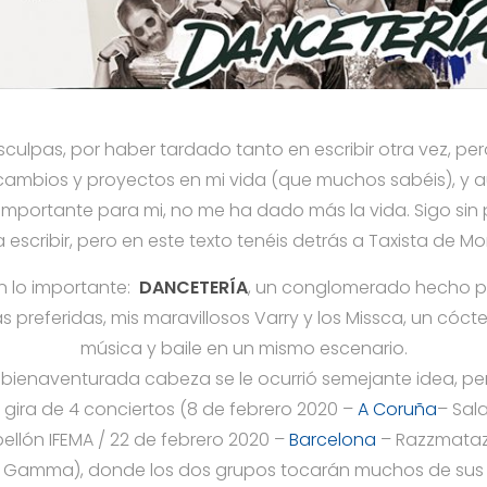
sculpas, por haber tardado tanto en escribir otra vez, p
mbios y proyectos en mi vida (que muchos sabéis), y a
importante para mi, no me ha dado más la vida. Sigo si
scribir, pero en este texto tenéis detrás a Taxista de Mo
 lo importante:
DANCETERÍA
, un conglomerado hecho p
preferidas, mis maravillosos Varry y los Missca, un cóct
música y baile en un mismo escenario.
 bienaventurada cabeza se le ocurrió semejante idea, pe
gira de 4 conciertos (8 de febrero 2020 –
A Coruña
– Sala
ellón IFEMA / 22 de febrero 2020 –
Barcelona
– Razzmataz
 Gamma), donde los dos grupos tocarán muchos de sus 