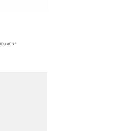
ados con
*