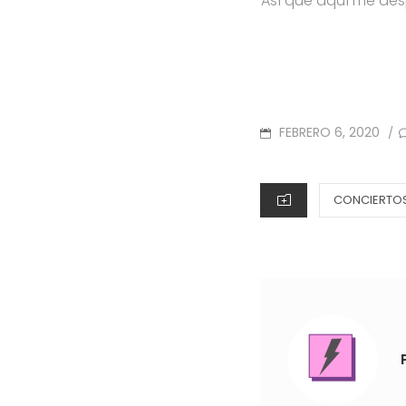
Así que aquí me desp
POSTED
FEBRERO 6, 2020
/
ON
CATEGORIES
CONCIERTOS 