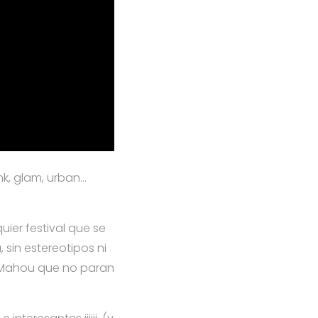
nk, glam, urban…
ier festival que se
 sin estereotipos ni
a Mahou que no paran