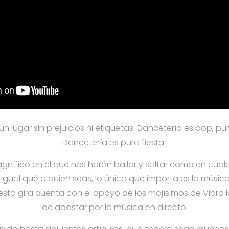
un lugar sin prejuicios ni etiquetas. Dancetería es pop, pu
Dancetería es pura fiesta”
nífico en el que nos harán bailar y saltar como en cualqu
igual qué o quien seas, lo único que importa es la música,
sta gira cuenta con el apoyo de los majísimos de Vibr
de apostar por la música en directo.