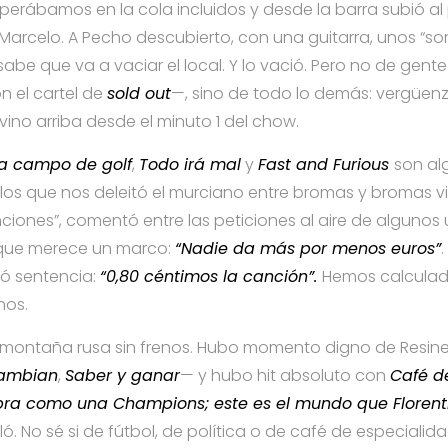
sperábamos en la cola incluidos y desde la barra subió a
arcelo. A Pecho descubierto, con una guitarra, unos “soni
abe que va a vaciar el local. Y lo vació. Pero no de gent
n el cartel de
sold out
—, sino de todo lo demás: vergüenza
vino arriba desde el minuto 1 del chow.
a campo de golf
,
Todo irá mal
y
Fast and Furious
son al
los que nos deleitó el murciano entre bromas y bromas vi
iones”, comentó entre las peticiones al aire de algunos u
 que merece un marco:
“Nadie da más por menos euros”
tó sentencia:
“0,80 céntimos la canción”.
Hemos calculad
nos.
a montaña rusa sin frenos. Hubo momento digno de Resin
cambian
,
Saber y ganar
— y hubo hit absoluto con
Café d
bra como una Champions; este es el mundo que Florent
ló. No sé si de fútbol, de política o de café de especialida