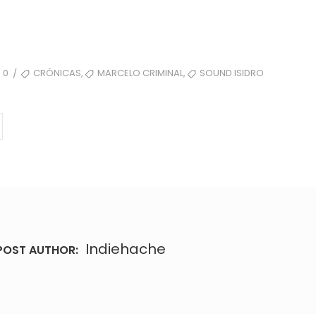
TAGS
,
,
0
CRÓNICAS
MARCELO CRIMINAL
SOUND ISIDRO
/
Indiehache
POST AUTHOR: