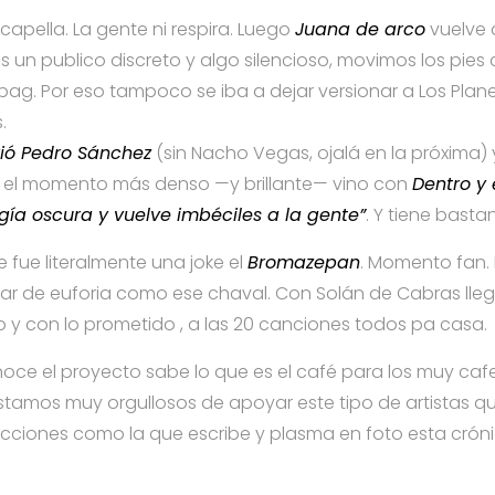
a capella. La gente ni respira. Luego
Juana de arco
vuelve a
un publico discreto y algo silencioso, movimos los pies 
bag. Por eso tampoco se iba a dejar versionar a Los Plan
.
rió Pedro Sánchez
(sin Nacho Vegas, ojalá en la próxima) 
ero el momento más denso —y brillante— vino con
Dentro y 
ía oscura y vuelve imbéciles a la gente”
. Y tiene basta
fue literalmente una joke el
Bromazepan
. Momento fan
llar de euforia como ese chaval. Con Solán de Cabras lle
 y con lo prometido , a las 20 canciones todos pa casa.
noce el proyecto sabe lo que es el café para los muy caf
stamos muy orgullosos de apoyar este tipo de artistas q
acciones como la que escribe y plasma en foto esta cróni