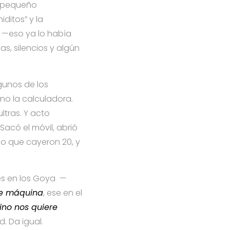
l pequeño
ditos” y la
e —eso ya lo había
s, silencios y algún
gunos de los
no la calculadora.
ltras. Y acto
. Sacó el móvil, abrió
o que cayeron 20, y
es en los Goya —
e máquina
, ese en el
ino nos quiere
d. Da igual.