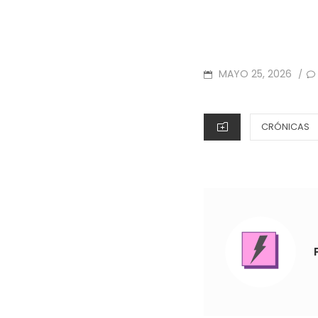
POSTED
MAYO 25, 2026
/
ON
CATEGORIES
CRÓNICAS