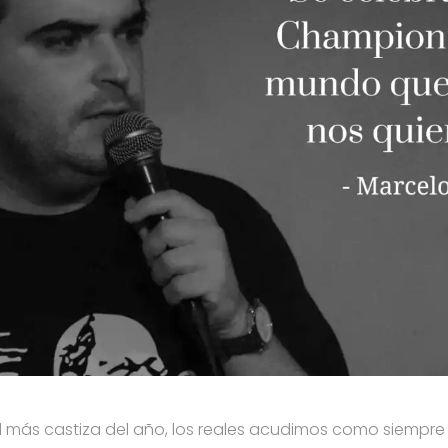
ad más castiza del año, los reales acudimos como siempre 