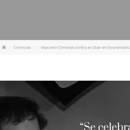
Crónicas
Marcelo Criminal contra el Club en Sound Isidr