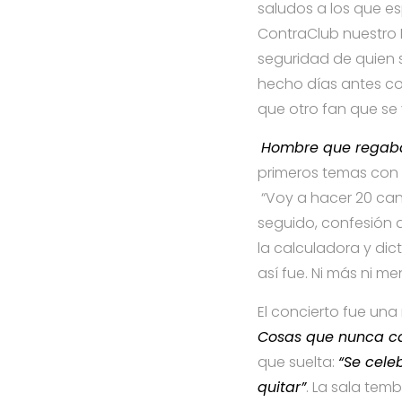
saludos a los que e
ContraClub nuestro M
seguridad de quien s
hecho días antes co
que otro fan que se 
Hombre que regab
primeros temas con 
“Voy a hacer 20 canc
seguido, confesión
la calculadora y dic
así fue. Ni más ni me
El concierto fue un
Cosas que nunca 
que suelta:
“Se cele
quitar”
. La sala temb