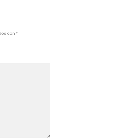
ados con
*