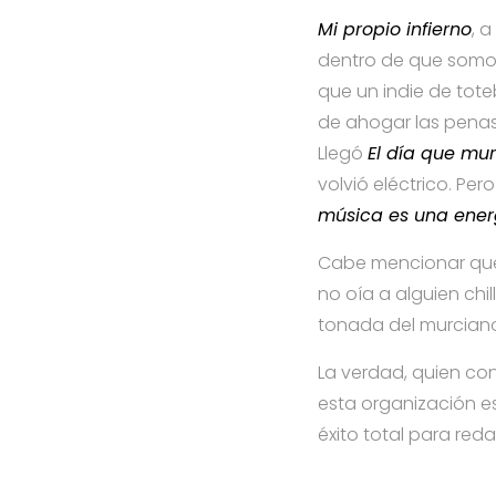
Mi propio infierno
, 
dentro de que somos 
que un indie de tote
de ahogar las penas
Llegó
El día que mu
volvió eléctrico. P
música es una energ
Cabe mencionar que 
no oía a alguien chi
tonada del murciano
La verdad, quien co
esta organización e
éxito total para red