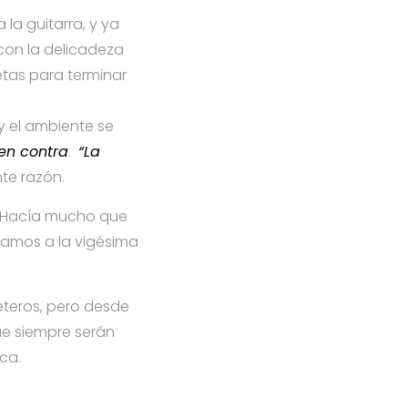
 la guitarra, y ya
con la delicadeza
etas para terminar
y el ambiente se
en contra
.
“La
nte razón.
. Hacía mucho que
gamos a la vigésima
eteros, pero desde
ue siempre serán
ca.