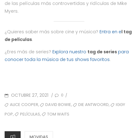
de las películas más controvertidas y ridículas de Mike
Myers.
¿Quieres saber más sobre cine y música?
Entra en e
l tag
de películas
.
¿Eres más de series?
Explora nuestro
tag de series
para
conocer toda la música de tus shows favoritos
.
POSTED
OCTUBRE 27, 2021
0
/
/
ON
TAGS
,
,
,
ALICE COOPER
DAVID BOWIE
DIE ANTWOORD
IGGY
,
,
PELÍCULAS
TOM WAITS
POP
CATEGORIES
MOVIDAS