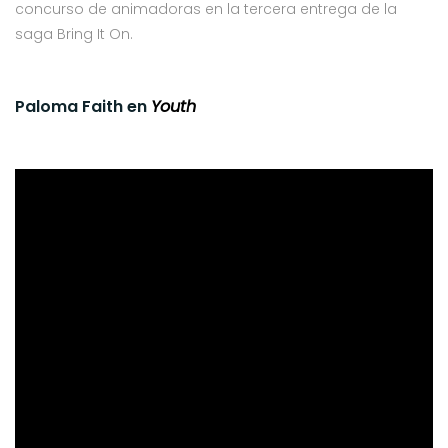
concurso de animadoras en la tercera entrega de la
saga Bring It On.
Paloma Faith en
Youth