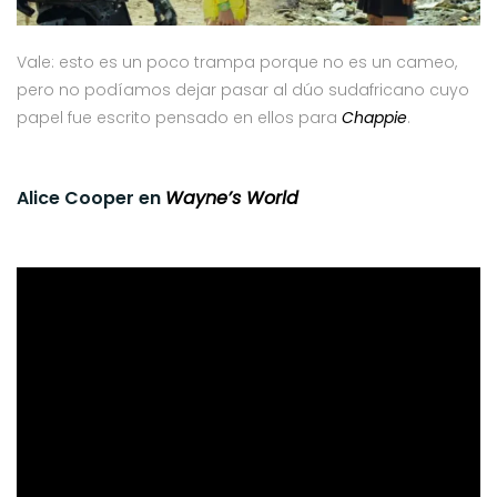
Vale: esto es un poco trampa porque no es un cameo,
pero no podíamos dejar pasar al dúo sudafricano cuyo
papel fue escrito pensado en ellos para
Chappie
.
Alice Cooper en
Wayne’s World