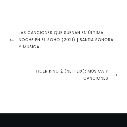
Navegación
de
PREVIOUS
LAS CANCIONES QUE SUENAN EN ÚLTIMA
POST
NOCHE EN EL SOHO (2021) | BANDA SONORA
entradas
Y MÚSICA
NEXT
TIGER KING 2 (NETFLIX): MÚSICA Y
POST
CANCIONES