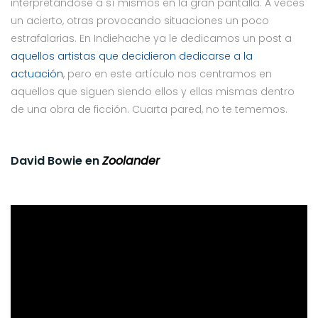
interpretándose a sí mismos en la gran pantalla. A veces
un acierto, otras provocando situaciones un poco
estrafalarias. En Indiehache ya le dedicamos un post a
aquellos artistas que decidieron dedicarse a la
actuación
, pero en este artículo nos centramos en
aquellos que siguen siendo ellos y ellas mismas dentro
de una obra de ficción. Cuarta pared, no te tememos.
David Bowie en
Zoolander