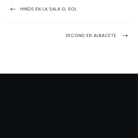
Navegación
de
PREVIOUS
HINDS EN LA SALA EL SOL
POST
entradas
NEXT
SECOND EN ALBACETE.
POST