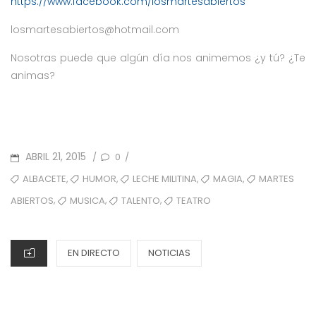
https://www.facebook.com/losmartesabiertos
losmartesabiertos@hotmail.com
Nosotras puede que algún día nos animemos ¿y tú? ¿Te
animas?
POSTED
ABRIL 21, 2015
0
/
/
ON
TAGS
,
,
,
,
ALBACETE
HUMOR
LECHE MILITINA
MAGIA
MARTES
,
,
,
MUSICA
TALENTO
TEATRO
ABIERTOS
CATEGORIES
EN DIRECTO
NOTICIAS