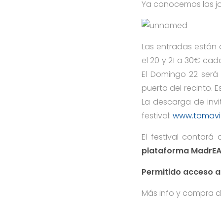
Ya conocemos las jo
Las entradas están 
el 20 y 21 a 30€ ca
El Domingo 22 será 
puerta del recinto. 
La descarga de invi
festival:
www.tomavis
El festival contará
plataforma MadrE
Permitido acceso a
Más info y compra d