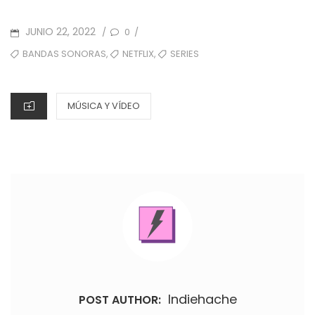
POSTED
JUNIO 22, 2022
0
/
/
ON
TAGS
,
,
BANDAS SONORAS
NETFLIX
SERIES
CATEGORIES
MÚSICA Y VÍDEO
Indiehache
POST AUTHOR: