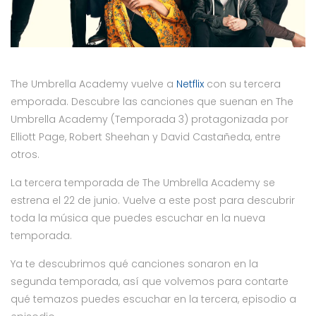
The Umbrella Academy vuelve a
Netflix
con su tercera
emporada. Descubre las canciones que suenan en The
Umbrella Academy (Temporada 3) protagonizada por
Elliott Page, Robert Sheehan y David Castañeda, entre
otros.
La tercera temporada de The Umbrella Academy se
estrena el 22 de junio. Vuelve a este post para descubrir
toda la música que puedes escuchar en la nueva
temporada.
Ya te descubrimos qué canciones sonaron en la
segunda temporada, así que volvemos para contarte
qué temazos puedes escuchar en la tercera, episodio a