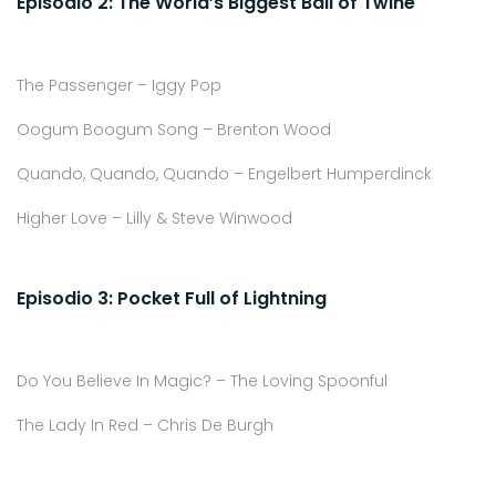
Episodio 2: The World’s Biggest Ball of Twine
The Passenger – Iggy Pop
Oogum Boogum Song – Brenton Wood
Quando, Quando, Quando – Engelbert Humperdinck
Higher Love – Lilly & Steve Winwood
Episodio 3: Pocket Full of Lightning
Do You Believe In Magic? – The Loving Spoonful
The Lady In Red – Chris De Burgh