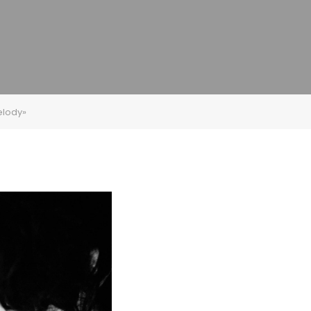
elody»