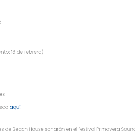
d
nto: 18 de febrero)
ies
isco
aquí.
s de Beach House sonarán en el festival Primavera Soun