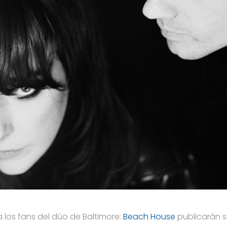
 los fans del dúo de Baltimore:
Beach House
publicarán s