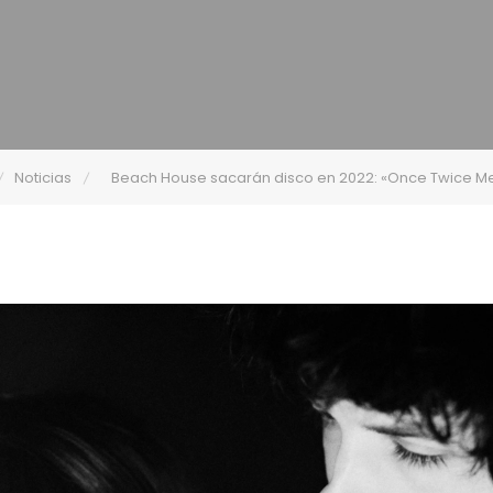
Noticias
Beach House sacarán disco en 2022: «Once Twice M