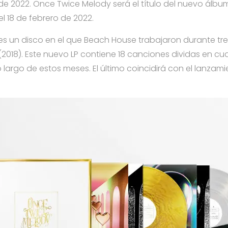
 de 2022. Once Twice Melody será el título del nuevo álb
l 18 de febrero de 2022.
s un disco en el que Beach House trabajaron durante tr
2018). Este nuevo LP contiene 18 canciones dividas en cu
o largo de estos meses. El último coincidirá con el lanzami