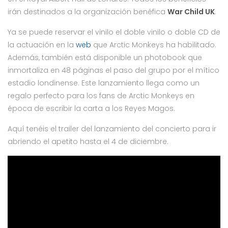
irán destinados a la organización benéfica
War Child UK
.
Ya se puede reservar el vinilo el doble vinilo o doble CD de
la actuación en la
web
que Arctic Monkeys ha habilitado.
Además, también está disponible un photobook que
inmortaliza en 48 páginas el paso del grupo por el mítico
estadio londinense. Este lanzamiento llega como un
regalo perfecto para los fans de Arctic Monkeys en
época de escribir la carta a los Reyes Magos.
Aquí tenéis el trailer del lanzamiento del concierto para ir
abriendo el apetito hasta el 4 de diciembre.