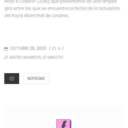
Hotel & Casino» (2018), que presentaron en una amplia
gira entre las que se encuentra la fecha de la actuación
del Royal Albert Hall de Londres.
POSTED
OCTUBRE 28, 2020
0
/
/
ON
TAGS
,
ARCTIC MONKEYS
DIRECTO
CATEGORIES
NOTICIAS