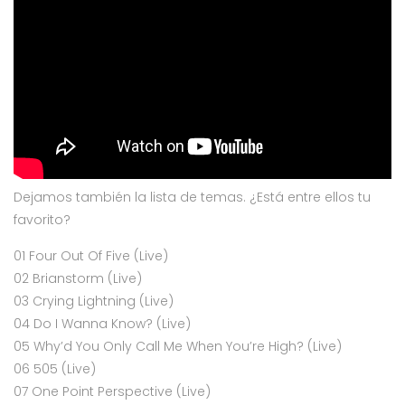
Dejamos también la lista de temas. ¿Está entre ellos tu
favorito?
01 Four Out Of Five (Live)
02 Brianstorm (Live)
03 Crying Lightning (Live)
04 Do I Wanna Know? (Live)
05 Why’d You Only Call Me When You’re High? (Live)
06 505 (Live)
07 One Point Perspective (Live)