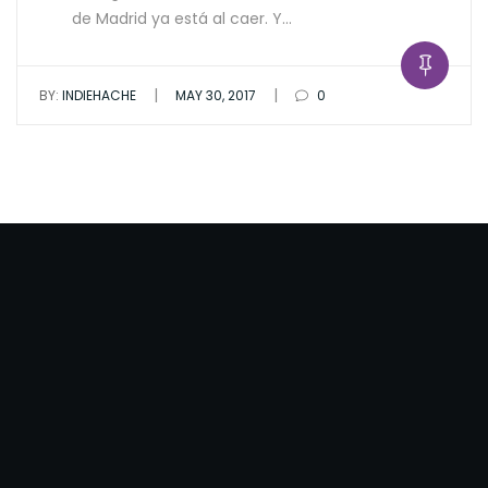
de Madrid ya está al caer. Y…
|
|
BY:
INDIEHACHE
MAY 30, 2017
0