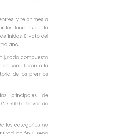
entres y te animes a
r los laureles de la
efinidos. El voto del
imo año.
e un jurado compuesto
os se sometieron a la
storia de los premios
as principales de
(23:59h) a través de
de las categorías no
r Producción, Diseño