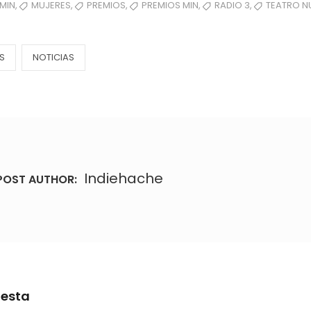
,
,
,
,
,
MIN
MUJERES
PREMIOS
PREMIOS MIN
RADIO 3
TEATRO N
S
NOTICIAS
Indiehache
POST AUTHOR:
uesta