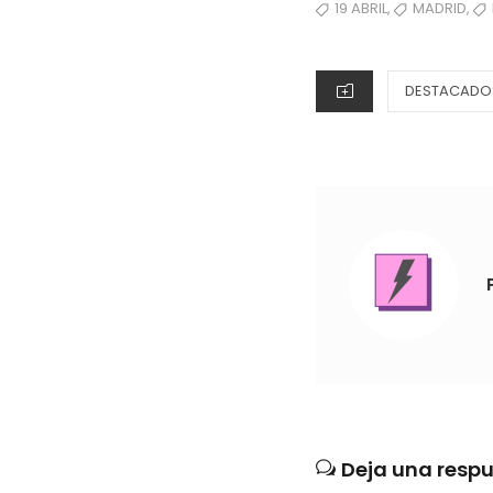
ON
TAGS
,
,
19 ABRIL
MADRID
CATEGORIES
DESTACADO
Deja una resp