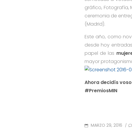
gráfico, Fotografía,
ceremonia de entreg
(Madrid).
Este año, como nove
desde hoy entradas
papel de las
mujer
mayor protagonismo 
Ahora decidís voso
#PremiosMIN
POSTED
MARZO 29, 2016
/