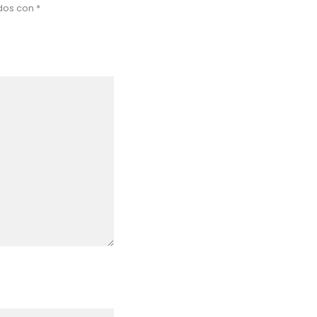
ados con
*