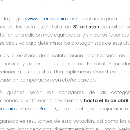
en la página
www.premiosmin.com
la votación para que 
res de los premios.Un total de
81
artistas
compiten po
, en una edición muy equilibrada y sin claros favoritos d
s decisivo para determinar los protagonistas de este ult
stas es el resultado de la colaboración desinteresada d
scriptores y profesionales del sector. En total, 161 jurad
eccionar a los finalistas. Una implicación récord en la hi
licado en comparación con el año pasado.
irá quiénes serán los ganadores de las categorí
emitiendo su voto desde hoy mismo y
hasta el 15 de abril
iosmin.com
, o en
Radio 3
, para la categoría mejor artista.
ganadores resultantes de esta votación, así como los 
n popular y decididas directamente por el jurado (Mejo