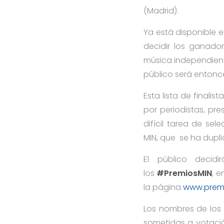
(Madrid).
Ya está disponible 
decidir los ganado
música independiente
público será entonce
Esta lista de finali
por periodistas, pre
difícil tarea de sel
MIN, que se ha dup
El público decid
los
#PremiosMIN
, 
la página
www.prem
Los nombres de los 
sometidas a votació