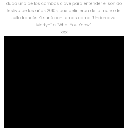
duda uno de los combos clave para entender el sonido
festivo de los años 2010s, que definieron de la mano del
sello francés Kitsuné con temas como “Undercover
Martyn” o “What You Know”.
xxxx