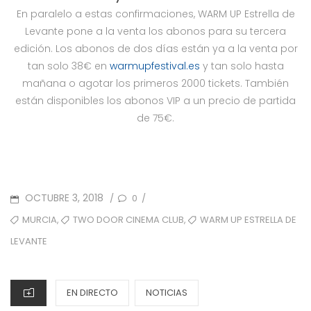
En paralelo a estas confirmaciones, WARM UP Estrella de
Levante pone a la venta los abonos para su tercera
edición. Los abonos de dos días están ya a la venta por
tan solo 38€ en
warmupfestival.es
y tan solo hasta
mañana o agotar los primeros 2000 tickets. También
están disponibles los abonos VIP a un precio de partida
de 75€.
POSTED
OCTUBRE 3, 2018
0
/
/
ON
TAGS
,
,
MURCIA
TWO DOOR CINEMA CLUB
WARM UP ESTRELLA DE
LEVANTE
CATEGORIES
EN DIRECTO
NOTICIAS