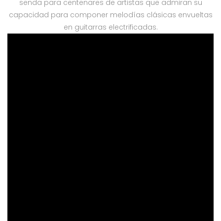
senda para centenares de artistas que admiran su
capacidad para componer melodías clásicas envueltas
en guitarras electrificadas.