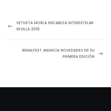
Navegación
de
PREVIOUS
VETUSTA MORLA ENCABEZA INTERESTELAR
POST
SEVILLA 2019
entradas
NEXT
BENALFEST ANUNCIA NOVEDADES EN SU
POST
PRIMERA EDICIÓN