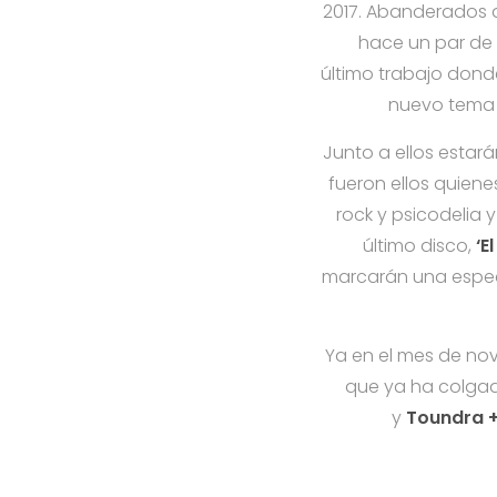
2017. Abanderados d
hace un par de
último trabajo dond
nuevo tema 
Junto a ellos estar
fueron ellos quiene
rock y psicodelia 
último disco,
‘E
marcarán una espe
Ya en el mes de no
que ya ha colgad
y
Toundra + 