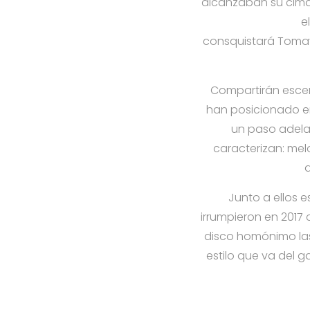
alcanzaban su cima 
e
consquistará
Tomav
Compartirán escen
han posicionado en 
un paso adelan
caracterizan: melo
q
Junto a ellos 
irrumpieron en 2017
disco homónimo las
estilo que va del 