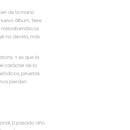
acen de la mano
 nuevo álbum, ‘New
s melodramáticos
é no decirlo, más
ons. Y es que la
l carácter de la
lódicos, piruetas
 nos pierden
onal. El pasado año