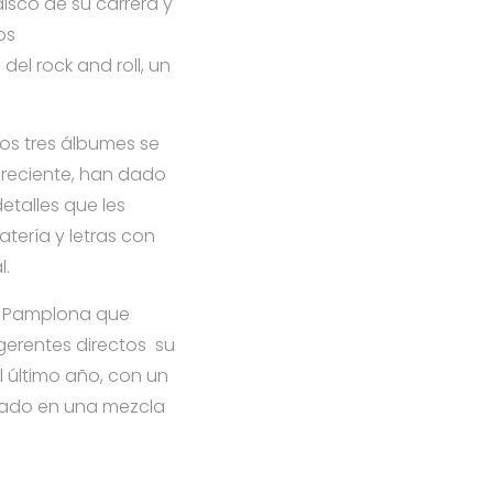
isco de su carrera y
os
el rock and roll, un
mos tres álbumes se
s reciente, han dado
etalles que les
atería y letras con
l.
e Pamplona que
gerentes directos su
 último año, con un
izado en una mezcla