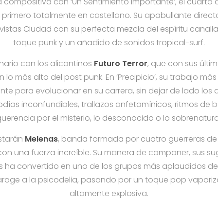
compositiva con ‘Un Sentimiento Importante’, el cuarto d
l primero totalmente en castellano. Su apabullante direct
istas
Ciudad con su perfecta mezcla del espíritu canalla d
toque punk y un añadido de sonidos tropical-surf.
ario con los alicantinos
Futuro Terror
, que con sus últi
lo más alto del post punk. En ‘Precipicio’, su trabajo má
te para evolucionar en su carrera, sin dejar de lado los d
días inconfundibles, trallazos anfetamínicos, ritmos de b
uerencia por el misterio, lo desconocido o lo sobrenatura
estarán
Melenas
, banda formada por cuatro guerreras d
 con una fuerza increíble. Su manera de componer, sus su
 ha convertido en uno de los grupos más aplaudidos del
garage a la psicodelia, pasando por un toque pop vapor
altamente explosiva.