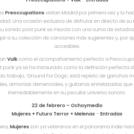
es
Preoccupations
visitan Madrid por primera vez y lo h
dad. Una ocasión exclusiva de disfrutar en directo de su
e su sonido post punk se mezcla con una suma de estado
ar a su colección de canciones más sugerentes y, por qu
accesibles.
gan
Vulk
como el acompañamiento perfecto a Preoccupati
t punk ya se ha instaurado como la definición perfecta de
 trabajo, ‘Ground For Dogs’, está repleto de ganchos me
les, armonías demenciales, y guitarras entrelazadas que
irremediablemente en su peculiar universo sonoro.
22 de febrero – Ochoymedio
Mujeres + Futuro Terror + Melenas
–
Entradas
rera,
Mujeres
son ya veteranos en el panorama indie naci