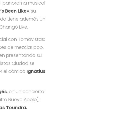
 el panorama musical
t’s Been Like»
, su
anda tiene además un
Changó Live.
cial con
Tomavistas
:
aces de mezclar pop,
guen presentando su
istas
Ciudad se
or el cómico
Ignatius
gés
, en un concierto
tro Nuevo Apolo);
as Toundra.