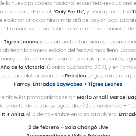
e la nueva psicodelia nacional, el cuarteto revolucionó
 años con su EP debut,
‘Only For Uz’,
y ahora presentan ‘
I
e exploran otros caminos más allá del psych-pop. La b
entre manos que sin duda no faltará en su concierto de 
án
Tigres Leones
, que comparten también conexión espe
s abrieron la primera edición del festival madrileño. Cap
y encajar a la perfección con unas letras irreverentes, si
l Año de la Victoria’
(Sonido Muchacho, 2017), y en
Tomav
ctacular colaboración con
Petróleo
, el grupo liderada p
Farray
.
Entradas Baywabes + Tigres Leones
viembre, los protagonistas serán
María Arnal i Marcel Ba
o el cartel de entradas agotadas (12 de noviembre – Tea
It It Anita
, el 15 de noviembre en la sala La Riviera.
Entrad
2 de febrero – Sala Changó Live
Preoccupations + Vulk
–
Entradas