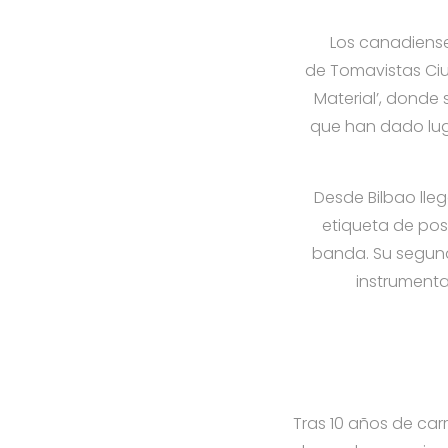
Los canadiens
de
Tomavistas
Ciu
Material’, dond
que han dado lug
Desde Bilbao lle
etiqueta de pos
banda. Su segundo
instrumenta
Tras 10 años de car