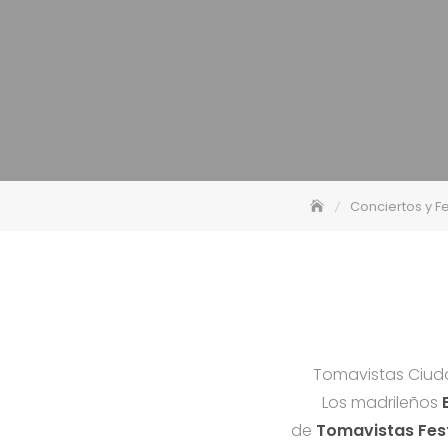
Conciertos y Fe
Tomavistas Ciuda
Los madrileños
de
Tomavistas
Fest