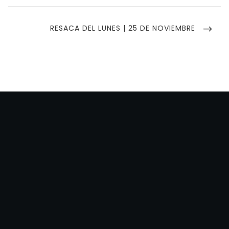
entradas
NEXT
RESACA DEL LUNES | 25 DE NOVIEMBRE
POST