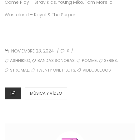
Come Play – Stray Kids, Young Miko, Tom Morello
Wasteland – Royal & The Serpent
POSTED
NOVIEMBRE 23, 2024
0
/
/
ON
TAGS
,
,
,
,
ASHNIKKO
BANDAS SONORAS
POMME
SERIES
,
,
STROMAE
TWENTY ONE PILOTS
VIDEOJUEGOS
CATEGORIES
MÚSICA Y VÍDEO