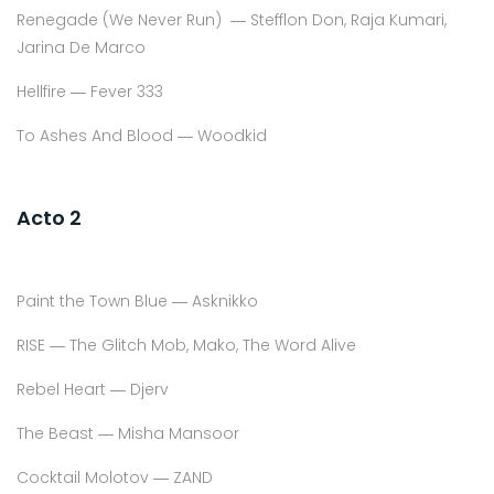
Renegade (We Never Run) ― Stefflon Don, Raja Kumari,
Jarina De Marco
Hellfire ― Fever 333
To Ashes And Blood ― Woodkid
Acto 2
Paint the Town Blue ― Asknikko
RISE ― The Glitch Mob, Mako, The Word Alive
Rebel Heart ― Djerv
The Beast ― Misha Mansoor
Cocktail Molotov ― ZAND