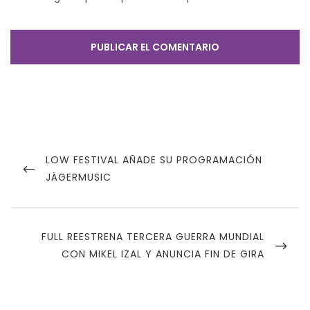
Navegación
de
PREVIOUS
LOW FESTIVAL AÑADE SU PROGRAMACIÓN
POST
JÄGERMUSIC
entradas
NEXT
FULL REESTRENA TERCERA GUERRA MUNDIAL
POST
CON MIKEL IZAL Y ANUNCIA FIN DE GIRA