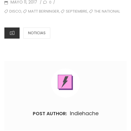
POSTED
MAYO 11, 2017
0
/
/
ON
TAGS
,
,
,
DISCO
MATT BERNINGER
SEPTIEMBRE
THE NATIONAL
CATEGORIES
NOTICIAS
Indiehache
POST AUTHOR: