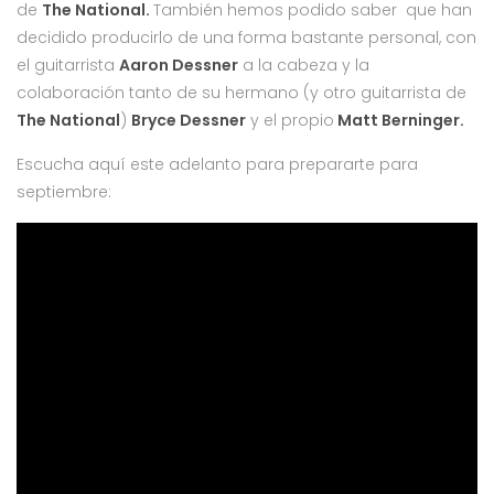
de
The National.
También hemos podido saber que han
decidido producirlo de una forma bastante personal, con
el guitarrista
Aaron Dessner
a la cabeza y la
colaboración tanto de su hermano (y otro guitarrista de
The National
)
Bryce Dessner
y el propio
Matt Berninger.
Escucha aquí este adelanto para prepararte para
septiembre: