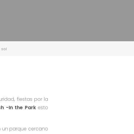
 sol
idad, fiestas por la
h -In the Park
esto
en un parque cercano