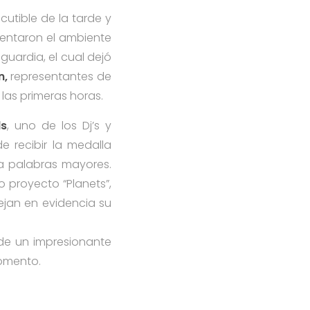
iscutible de la tarde y
lentaron el ambiente
uardia, el cual dejó
n,
representantes de
las primeras horas.
ls
, uno de los Dj’s y
e recibir la medalla
 ya palabras mayores.
o proyecto “Planets”,
dejan en evidencia su
de un impresionante
momento.