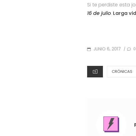
Si te perdiste esta
16 de julio
.
Larga vid
POSTED
JUNIO 6, 2017
0
/
ON
CATEGORIES
CRÓNICAS