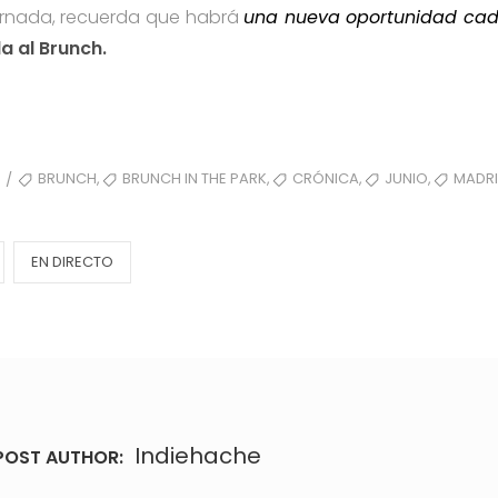
 jornada, recuerda que habrá
una nueva oportunidad cad
a al Brunch.
TAGS
,
,
,
,
BRUNCH
BRUNCH IN THE PARK
CRÓNICA
JUNIO
MADR
/
EN DIRECTO
Indiehache
POST AUTHOR: