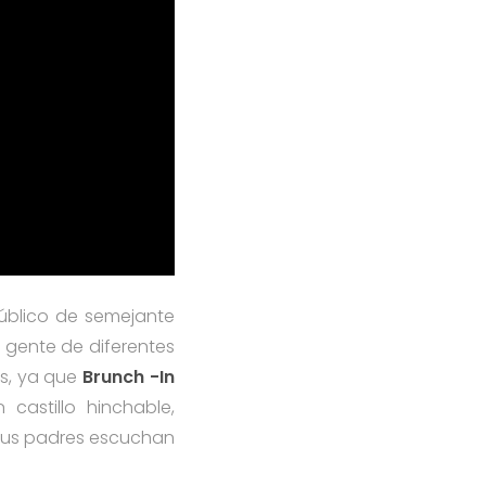
público de semejante
e gente de diferentes
os, ya que
Brunch -In
astillo hinchable,
e sus padres escuchan