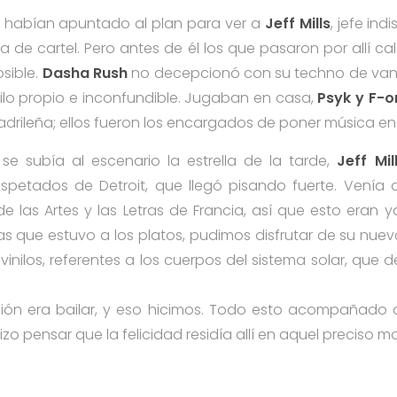
 habían apuntado al plan para ver a
Jeff Mills
, jefe ind
 de cartel. Pero antes de él los que pasaron por allí ca
sible.
Dasha Rush
no decepcionó con su techno de vang
tilo propio e inconfundible. Jugaban en casa,
Psyk y F-o
drileña; ellos fueron los encargados de poner música en 
se subía al escenario la estrella de la tarde,
Jeff Mil
petados de Detroit, que llegó pisando fuerte. Venía d
de las Artes y las Letras de Francia, así que esto eran
s que estuvo a los platos, pudimos disfrutar de su nuev
vinilos, referentes a los cuerpos del sistema solar, que 
ión era bailar, y eso hicimos. Todo esto acompañado 
zo pensar que la felicidad residía allí en aquel preciso 