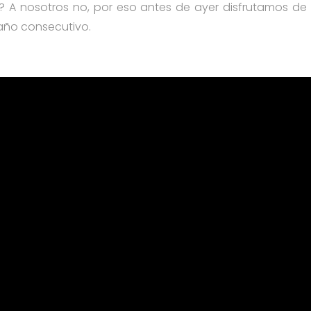
? A nosotros no, por eso antes de ayer disfrutamos d
año consecutivo.