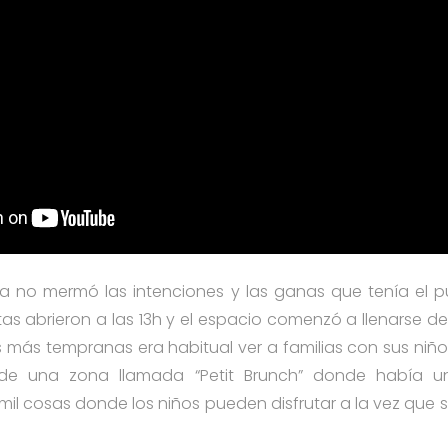
a no mermó las intenciones y las ganas que tenía el 
as abrieron a las 13h y el espacio comenzó a llenarse d
s más tempranas era habitual ver a familias con sus niñ
e una zona llamada “Petit Brunch” donde había un c
 y mil cosas donde los niños pueden disfrutar a la vez qu