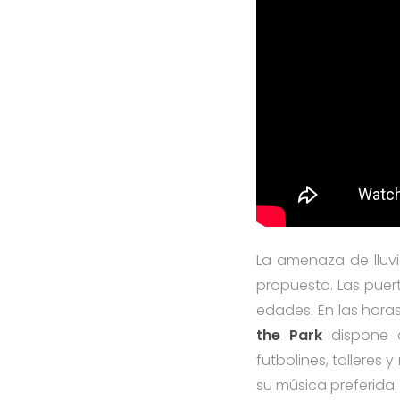
La amenaza de lluvi
propuesta. Las puert
edades. En las hora
the Park
dispone d
futbolines, talleres
su música preferida.