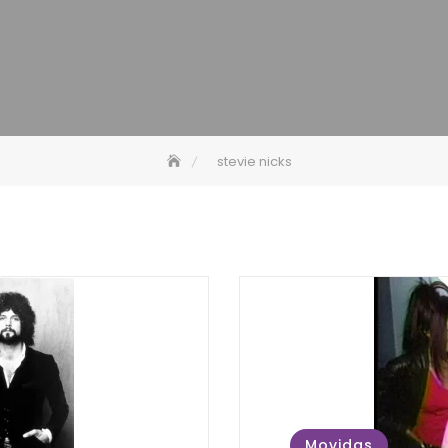
stevie nicks
Movidas