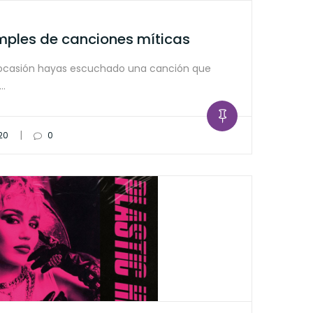
mples de canciones míticas
ocasión hayas escuchado una canción que
o…
|
20
0