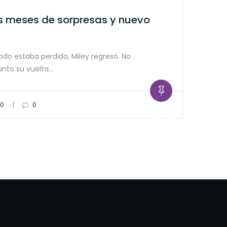
os meses de sorpresas y nuevo
do estaba perdido, Miley regresó. No
nto su vuelta…
|
20
0