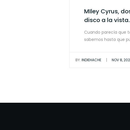
MIley Cyrus, d
disco a la vista.
Cuando parecía que to
sabemos hasta que pu
|
BY:
INDIEHACHE
NOV 8, 20