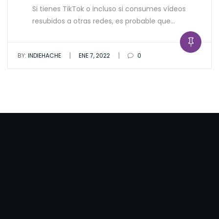
Si tienes TikTok o incluso si consumes vídeos
resubidos a otras redes, es probable que…
|
|
BY:
INDIEHACHE
ENE 7, 2022
0