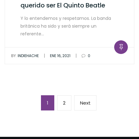
querido ser El Quinto Beatle
Y lo entendemos y respetamos. La banda
británica ha sido y será siempre un
referente…
|
|
BY:
INDIEHACHE
ENE 16, 2021
0
Paginación
Page
Page
Next
1
2
Next
de
page
entradas