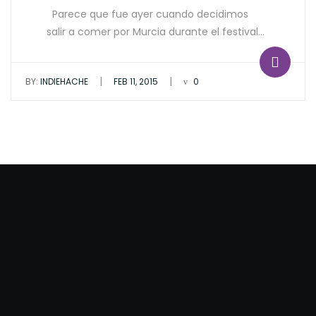
Parece que fue ayer cuando decidimos
salir a comer por Murcia durante el festival…
|
|
BY:
INDIEHACHE
FEB 11, 2015
0