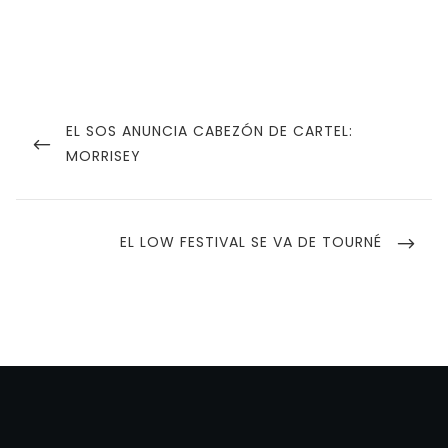
Navegación
de
PREVIOUS
EL SOS ANUNCIA CABEZÓN DE CARTEL:
POST
MORRISEY
entradas
NEXT
EL LOW FESTIVAL SE VA DE TOURNÉ
POST