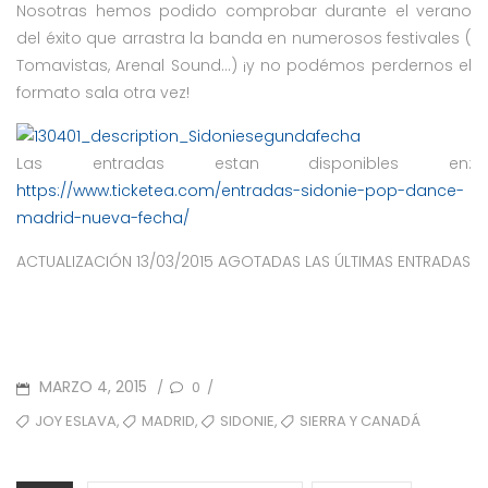
Nosotras hemos podido comprobar durante el verano
del éxito que arrastra la banda en numerosos festivales (
Tomavistas, Arenal Sound…) ¡y no podémos perdernos el
formato sala otra vez!
Las entradas estan disponibles en:
https://www.ticketea.com/entradas-sidonie-pop-dance-
madrid-nueva-fecha/
ACTUALIZACIÓN 13/03/2015 AGOTADAS LAS ÚLTIMAS ENTRADAS
POSTED
MARZO 4, 2015
0
/
/
ON
TAGS
,
,
,
JOY ESLAVA
MADRID
SIDONIE
SIERRA Y CANADÁ