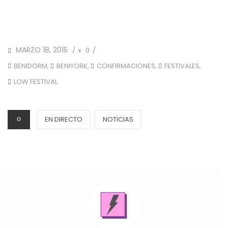
POSTED
MARZO 18, 2015
0
/
/
ON
TAGS
,
,
,
,
BENIDORM
BENIYORK
CONFIRMACIONES
FESTIVALES
LOW FESTIVAL
CATEGORIES
EN DIRECTO
NOTICIAS