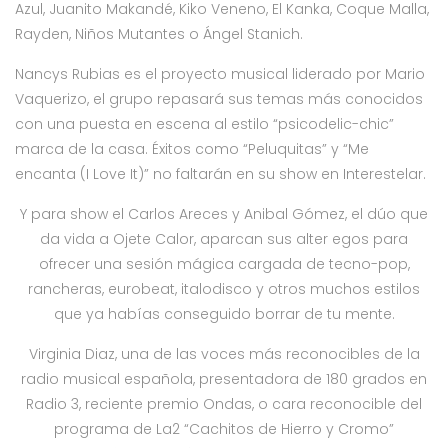
Azul, Juanito Makandé, Kiko Veneno, El Kanka, Coque Malla,
Rayden, Niños Mutantes o Ángel Stanich.
Nancys Rubias es el proyecto musical liderado por Mario
Vaquerizo, el grupo repasará sus temas más conocidos
con una puesta en escena al estilo “psicodelic-chic”
marca de la casa. Éxitos como “Peluquitas” y “Me
encanta (I Love It)” no faltarán en su show en
Interestelar
.
Y para show el Carlos Areces y Anibal Gómez, el dúo que
da vida a Ojete Calor, aparcan sus alter egos para
ofrecer una sesión mágica cargada de tecno-pop,
rancheras, eurobeat, italodisco y otros muchos estilos
que ya habías conseguido borrar de tu mente.
Virginia Diaz, una de las voces más reconocibles de la
radio musical española, presentadora de 180 grados en
Radio 3, reciente premio Ondas, o cara reconocible del
programa de La2 “Cachitos de Hierro y Cromo”