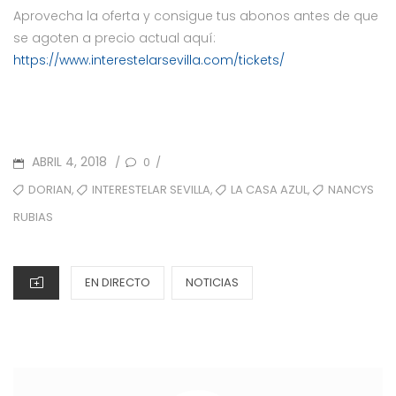
Aprovecha la oferta y consigue tus abonos antes de que
se agoten a precio actual aquí:
https://www.interestelarsevilla.com/tickets/
POSTED
ABRIL 4, 2018
0
/
/
ON
TAGS
,
,
,
DORIAN
INTERESTELAR SEVILLA
LA CASA AZUL
NANCYS
RUBIAS
CATEGORIES
EN DIRECTO
NOTICIAS