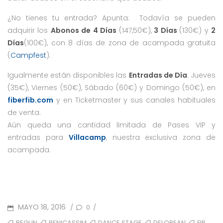
¿No tienes tu entrada? Apunta: Todavía se pueden
adquirir los
Abonos de 4 Días
(147,50€),
3 Días
(130€) y
2
Días
(100€), con 8 días de zona de acampada gratuita
(
Campfest
).
Igualmente están disponibles las
Entradas de Día
: Jueves
(35€), Viernes (50€), Sábado (60€) y Domingo (50€), en
fiberfib.com
y en Ticketmaster y sus canales habituales
de venta.
Aún queda una cantidad limitada de Pases VIP y
entradas para
Villacamp
, nuestra exclusiva zona de
acampada.
POSTED
MAYO 18, 2016
0
/
/
ON
TAGS
,
,
,
,
,
BEGUN
BENICASSIM
DANCE STAGE
DELOREAN
FIB