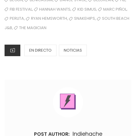
,
,
,
,
FIB FESTIVAL
HANNAH WANTS
KID SIMUS
MARC PIÑOL
,
,
,
PERLITA
RYAN HEMSWORTH
SNAKEHIPS
SOUTH BEACH
,
THE MAGICIAN
J&B
CATEGORIES
EN DIRECTO
NOTICIAS
Indiehache
POST AUTHOR: