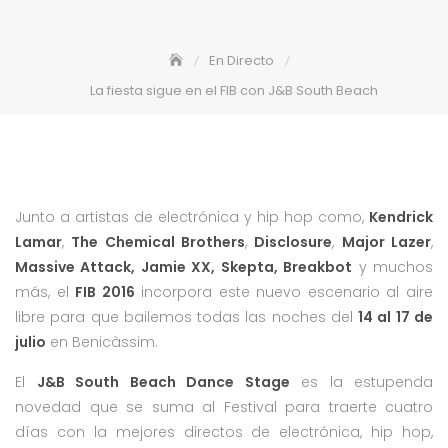
En Directo
La fiesta sigue en el FIB con J&B South Beach
Junto a artistas de electrónica y hip hop como,
Kendrick
Lamar
,
The Chemical Brothers
,
Disclosure
,
Major Lazer
,
Massive Attack, Jamie XX, Skepta, Breakbot
y muchos
más, el
FIB 2016
incorpora este nuevo escenario al aire
libre para que bailemos todas las noches del
14 al 17 de
julio
en Benicàssim.
El
J&B South Beach Dance Stage
es la estupenda
novedad que se suma al Festival para traerte cuatro
días con la mejores directos de electrónica, hip hop,