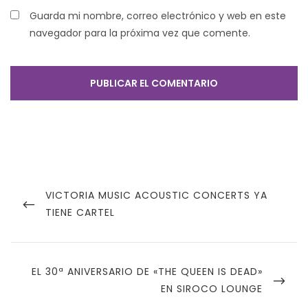
Guarda mi nombre, correo electrónico y web en este
navegador para la próxima vez que comente.
Navegación
de
PREVIOUS
VICTORIA MUSIC ACOUSTIC CONCERTS YA
POST
TIENE CARTEL
entradas
NEXT
EL 30ª ANIVERSARIO DE «THE QUEEN IS DEAD»
POST
EN SIROCO LOUNGE