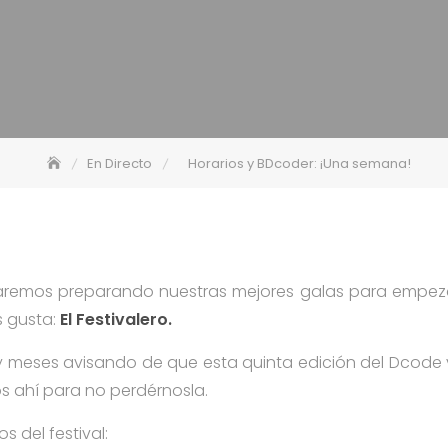
En Directo
Horarios y BDcoder: ¡Una semana!
remos preparando nuestras mejores galas para empezar
s gusta:
El Festivalero.
 meses avisando de que esta quinta edición del Dcode 
s ahí para no perdérnosla.
s del festival: