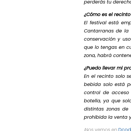
perderás tu derech
¿Cómo es el recinto
El festival está e
Cantarranas de la 
conservación y uso 
que lo tengas en c
zona, habrá contened
¿Puedo llevar mi p
En el recinto solo
bebida solo está pe
control de acceso 
botella, ya que sol
distintas zonas d
prohibida la venta
¡Nos vemos en
Dcod