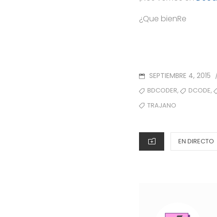
¿Que bienRe
POSTED
SEPTIEMBRE 4, 2015
ON
TAGS
,
,
BDCODER
DCODE
TRAJANO
CATEGORIES
EN DIRECTO