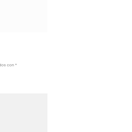
ados con
*