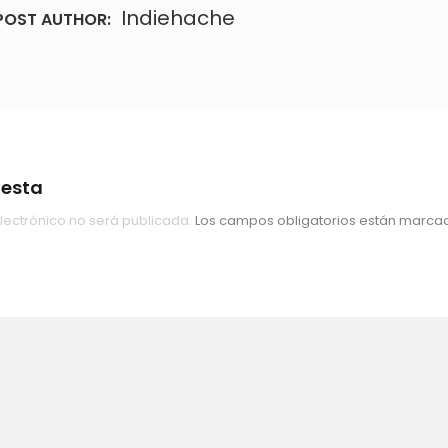
Indiehache
POST AUTHOR:
uesta
lectrónico no será publicada.
Los campos obligatorios están marc