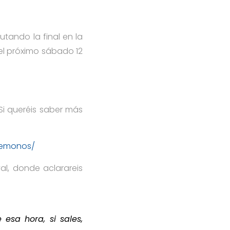
tando la final en la
el próximo sábado 12
i queréis saber más
remonos/
val, donde aclarareis
e esa hora, si sales,