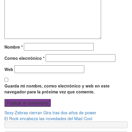
Nombre
*
Correo electrónico
*
Web
Guarda mi nombre, correo electrónico y web en este
navegador para la próxima vez que comente.
Navegación
Previous
Sexy Zebras cierran Gira tras dos años de power
Post
Next
El Rock encabeza las novedades del Mad Cool
de
Post