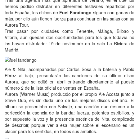
Tras una agenda más que apretada de verano, en el que los
hemos podido disfrutar en diferentes festivales repartidos por
toda España, los chicos de
Fuel Fandango
siguen con ganas de
más, por ello aún tienen fuerza para continuar en las salas con su
Aurora Tour.
Tras pasar por ciudades como Tenerife, Málaga, Bilbao y
Vitoria, aún quedan dos oportunidades para los que todavía no
los hayan disfrutado: 19 de noviembre en la sala La Riviera de
Madrid.
Ale & Nita, acompañados por Carlos Sosa a la batería y Pablo
Pérez al bajo, presentarán las canciones de su último disco
Aurora, que se editó en abril entrando directamente al puesto
número 2 de la lista oficial de ventas en España.
Aurora (Warner Music) producido por el propio Ale Acosta junto a
Steve Dub, es sin duda uno de los mejores discos del año. El
álbum se presentaba con Salvaje, una canción que resume a la
perfección la esencia de la banda: fuerza, potentes estribillos, y
por supuesto la voz y la presencia escénica de Nita, complicado
de describir, porque ver a esa mujer sobre el escenario es un
placer para los sentidos, en todos sus ámbitos.