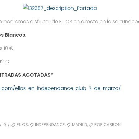
zo podremos disfrutar de ELLOS en directo en la sala Ind
s Blancos
.
 10 €.
12 €.
ENTRADAS AGOTADAS*
ea.com/ellos-en-independance-club-7-de-marzo/
TAGS
,
,
,
0
ELLOS
INDEPENDANCE
MADRID
POP CABRON
/