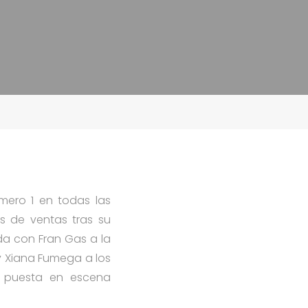
mero 1 en todas las
as de ventas tras su
da con Fran Gas a la
 y Xiana Fumega a los
na puesta en escena