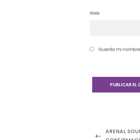
Web
Guarda mi nombre,
Navegación
PREVIOUS
ARENAL SOU
de
POST