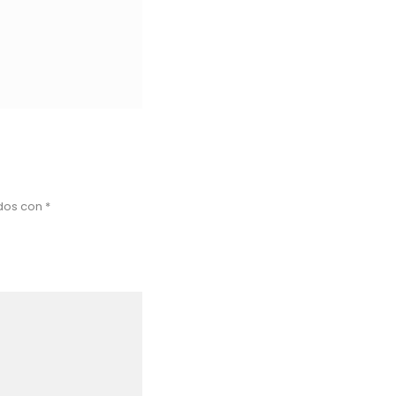
ados con
*