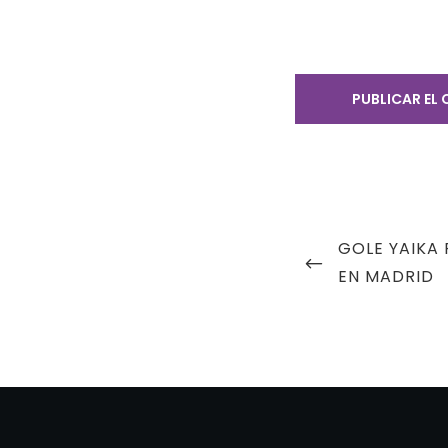
Navegación
PREVIOUS
GOLE YAIKA
de
POST
EN MADRID
entradas