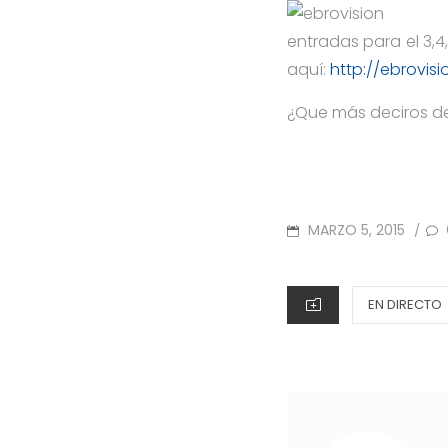
entradas para el 3,
aquí:
http://ebrovis
¿Que más deciros de
POSTED
MARZO 5, 2015
/
ON
CATEGORIES
EN DIRECTO