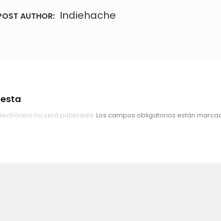
Indiehache
POST AUTHOR:
uesta
lectrónico no será publicada.
Los campos obligatorios están marc