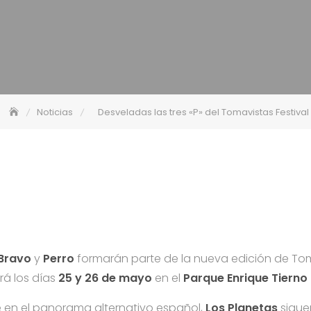
Noticias
Desveladas las tres «P» del Tomavistas Festival
Bravo
y
Perro
formarán parte de la nueva edición de Tom
rá los días
25 y 26 de mayo
en el
Parque Enrique Tierno
en el panorama alternativo español,
Los Planetas
sigue