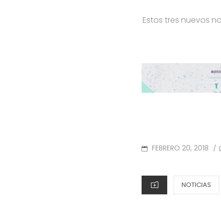
Estos tres nuevos n
POSTED
FEBRERO 20, 2018
/
ON
CATEGORIES
NOTICIAS