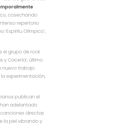
emporalmente
áfico, cosechando
intenso repertorio
Espíritu Olímpico’,
ue el grupo de rock
 y Cacería’, último
n nuevo trabajo
n la experimentación,
ianos publican el
a han adelantado
 canciones directas
 la piel vibrando y