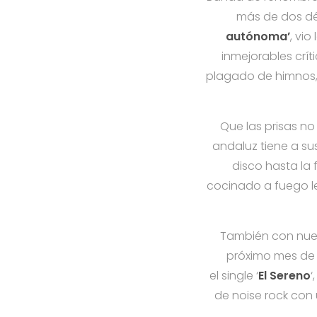
más de dos déc
autónoma’
, vi
inmejorables crít
plagado de himnos,
Que las prisas n
andaluz tiene a su
disco hasta la
cocinado a fuego len
También con nuev
próximo mes de 
el single ‘
El Sereno
‘
de noise rock con 