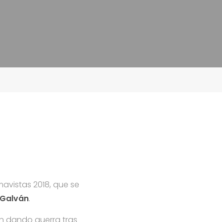
avistas 2018, que se
 Galván
.
n dando guerra tras