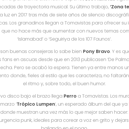
adas de trayectoria musical. Su último trabajo,
‘Zona t
o la luz en 2017 tras más de siete años de silencio discogr
icas. Los granadinos llegan a Tomavistas para ofrecer su 
 que no hace más que aumentar con nuevos temas como ‘
‘Islamabad’ o ‘Seguiriya de los 107 Faunos’.
o son buenas consejeras lo sabe bien
Pony Bravo
. Y es q
s fans en ascuas desde que en 2013 publicasen ‘De Palmas
 fecha. Pero se acabó la espera. Tienen ya entre manos u
to donde, fieles al estilo que les caracteriza, no faltará
el ritmo y, sobre todo, el buen humor.
o disco bajo el brazo llega
Perro
a Tomavistas. Los murc
marzo ‘
Trópico Lumpen
‘, un esperado álbum del que y
, donde muestran una vez más lo que mejor saben hacer:
urgencia punk, ideales para corear a voz en grito y dejarse
bailando en el pogo.