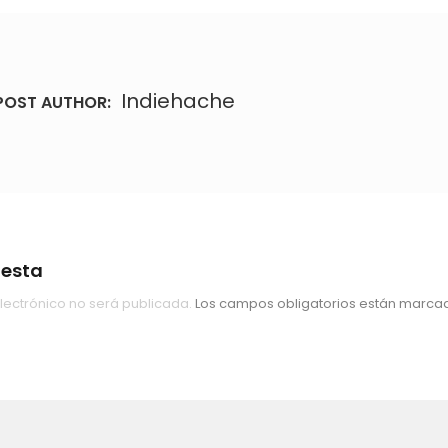
Indiehache
POST AUTHOR:
uesta
lectrónico no será publicada.
Los campos obligatorios están marc