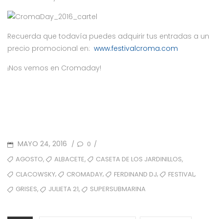
Recuerda que todavía puedes adquirir tus entradas a un
precio promocional en:
www.festivalcroma.com
¡Nos vemos en Cromaday!
POSTED
MAYO 24, 2016
0
/
/
ON
TAGS
,
,
,
AGOSTO
ALBACETE
CASETA DE LOS JARDINILLOS
,
,
,
,
CLACOWSKY
CROMADAY
FERDINAND DJ
FESTIVAL
,
,
GRISES
JULIETA 21
SUPERSUBMARINA