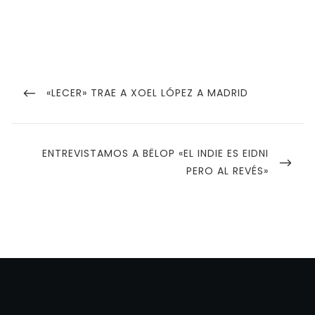
Navegación
de
PREVIOUS
«LECER» TRAE A XOEL LÓPEZ A MADRID
POST
entradas
NEXT
ENTREVISTAMOS A BËLOP «EL INDIE ES EIDNI
POST
PERO AL REVÉS»