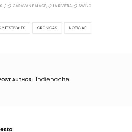
TAGS
,
,
0
CARAVAN PALACE
LA RIVIERA
SWING
/
Y FESTIVALES
CRÓNICAS
NOTICIAS
Indiehache
POST AUTHOR:
uesta