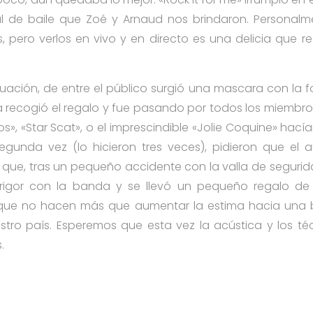
ral de baile que Zoé y Arnaud nos brindaron. Personalm
s, pero verlos en vivo y en directo es una delicia que 
tuación, de entre el público surgió una mascara con la f
 recogió el regalo y fue pasando por todos los miembro
, «Star Scat», o el imprescindible «Jolie Coquine» hací
egunda vez (lo hicieron tres veces), pidieron que el
 que, tras un pequeño accidente con la valla de segurida
 rigor con la banda y se llevó un pequeño regalo de
s que no hacen más que aumentar la estima hacia una
stro país. Esperemos que esta vez la acústica y los t
.