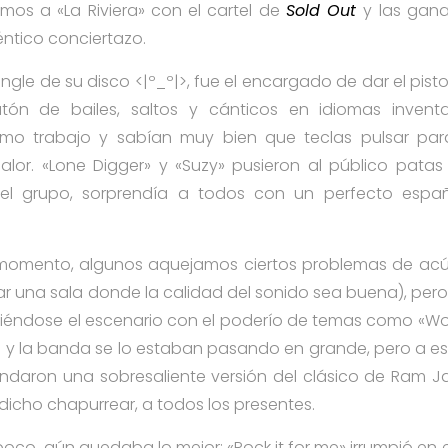
mos a «La Riviera» con el cartel de
Sold Out
y las gan
éntico conciertazo.
ingle de su disco <|º_º|>, fue el encargado de dar el pist
ón de bailes, saltos y cánticos en idiomas inventa
imo trabajo y sabían muy bien que teclas pulsar par
alor. «Lone Digger» y «Suzy» pusieron al público patas
del grupo, sorprendía a todos con un perfecto espa
momento, algunos aquejamos ciertos problemas de acúst
r una sala donde la calidad del sonido sea buena), pero 
miéndose el escenario con el poderío de temas como «Wo
co y la banda se lo estaban pasando en grande, pero a es
indaron una sobresaliente versión del clásico de Ram J
 dicho chapurrear, a todos los presentes.
poco, aún quedaba lo mejor: «Rock it for me» irrumpió en e