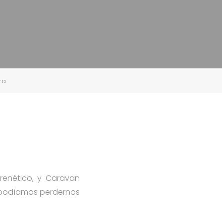
ra
renético, y Caravan
o podíamos perdernos