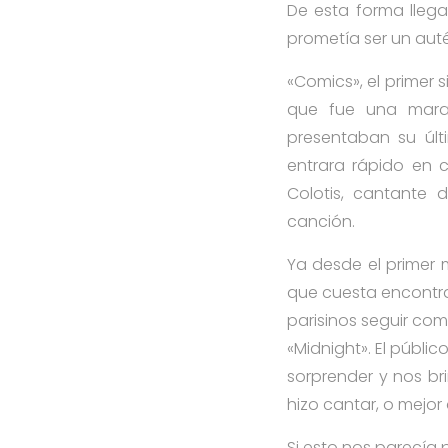
De esta forma llega
prometía ser un aut
«Comics», el primer s
que fue una marat
presentaban su últ
entrara rápido en c
Colotis, cantante 
canción.
Ya desde el primer 
que cuesta encontra
parisinos seguir co
«Midnight». El públi
sorprender y nos br
hizo cantar, o mejor
Si esto nos parecía 