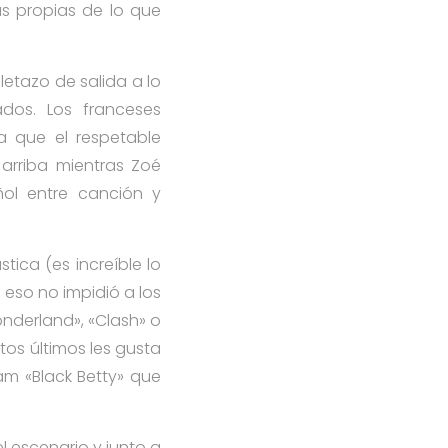
as propias de lo que
oletazo de salida a lo
dos. Los franceses
a que el respetable
 arriba mientras Zoé
ñol entre canción y
ica (es increíble lo
eso no impidió a los
nderland», «Clash» o
tos últimos les gusta
am «Black Betty» que
l escenario y junto a