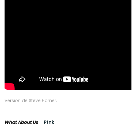
Versión de Steve Horner.
What About Us
– P!nk