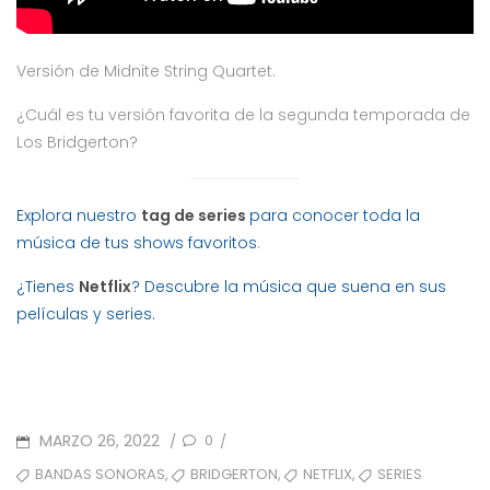
Versión de Midnite String Quartet.
¿Cuál es tu versión favorita de la segunda temporada de
Los Bridgerton?
Explora nuestro
tag de series
para conocer toda la
música de tus shows favoritos
.
¿Tienes
Netflix
? Descubre la música que suena en sus
películas y series.
POSTED
MARZO 26, 2022
0
/
/
ON
TAGS
,
,
,
BANDAS SONORAS
BRIDGERTON
NETFLIX
SERIES