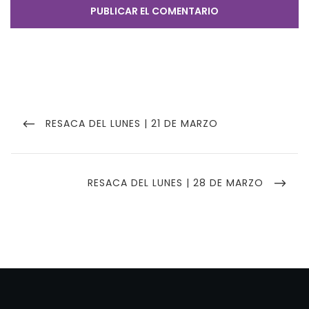
Navegación
de
PREVIOUS
RESACA DEL LUNES | 21 DE MARZO
POST
entradas
NEXT
RESACA DEL LUNES | 28 DE MARZO
POST