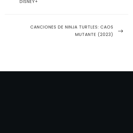
POST
DISNEY+
entradas
NEXT
CANCIONES DE NINJA TURTLES: CAOS
POST
MUTANTE (2023)