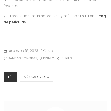
favoritos.
¿Quieres saber más sobre cine y música? Entra en el
tag
de películas
.
POSTED
AGOSTO 18, 2023
0
/
/
ON
TAGS
,
,
BANDAS SONORAS
DISNEY+
SERIES
CATEGORIES
MÚSICA Y VÍDEO