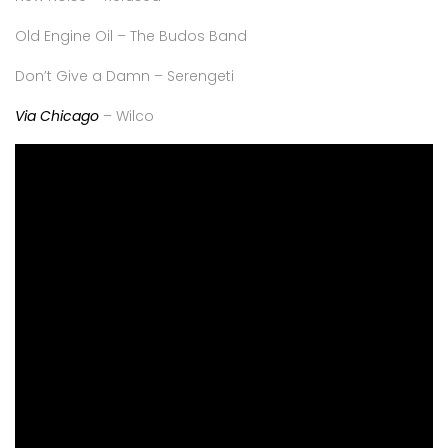
Old Engine Oil – The Budos Band
Don’t Give a Damn – Serengeti
Via Chicago
– Wilco