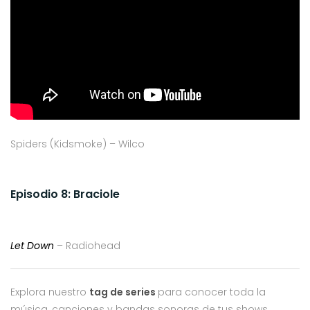
Spiders (Kidsmoke) – Wilco
Episodio 8: Braciole
Let Down
– Radiohead
Explora nuestro
tag de series
para conocer toda la
música, canciones y bandas sonoras de tus shows