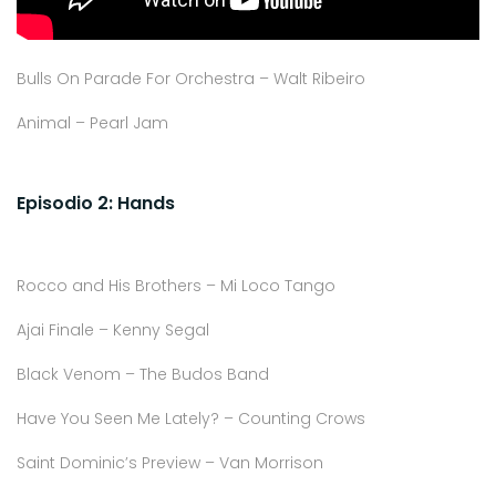
Bulls On Parade For Orchestra – Walt Ribeiro
Animal – Pearl Jam
Episodio 2: Hands
Rocco and His Brothers – Mi Loco Tango
Ajai Finale – Kenny Segal
Black Venom – The Budos Band
Have You Seen Me Lately? – Counting Crows
Saint Dominic’s Preview – Van Morrison