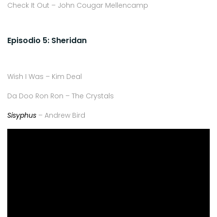
Check It Out – John Cougar Mellencamp
Episodio 5: Sheridan
Wish I Was – Kim Deal
Da Doo Ron Ron – The Crystals
Sisyphus
– Andrew Bird