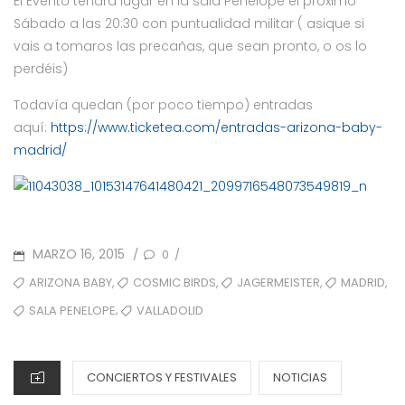
El Evento tendrá lugar en la sala Penélope el próximo
Sábado a las 20:30 con puntualidad militar ( asique si
vais a tomaros las precañas, que sean pronto, o os lo
perdéis)
Todavía quedan (por poco tiempo) entradas
aquí:
https://www.ticketea.com/entradas-arizona-baby-
madrid/
POSTED
MARZO 16, 2015
0
/
/
ON
TAGS
,
,
,
,
ARIZONA BABY
COSMIC BIRDS
JAGERMEISTER
MADRID
,
SALA PENELOPE
VALLADOLID
CATEGORIES
CONCIERTOS Y FESTIVALES
NOTICIAS