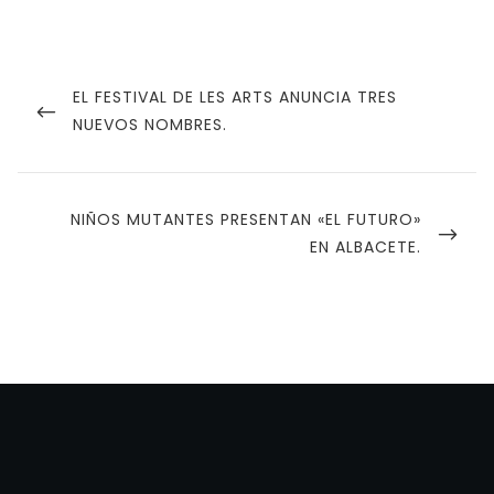
Navegación
de
PREVIOUS
EL FESTIVAL DE LES ARTS ANUNCIA TRES
POST
NUEVOS NOMBRES.
entradas
NEXT
NIÑOS MUTANTES PRESENTAN «EL FUTURO»
POST
EN ALBACETE.