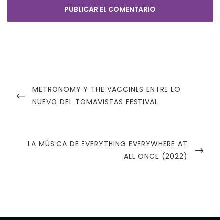
Navegación
de
PREVIOUS
METRONOMY Y THE VACCINES ENTRE LO
POST
NUEVO DEL TOMAVISTAS FESTIVAL
entradas
NEXT
LA MÚSICA DE EVERYTHING EVERYWHERE AT
POST
ALL ONCE (2022)