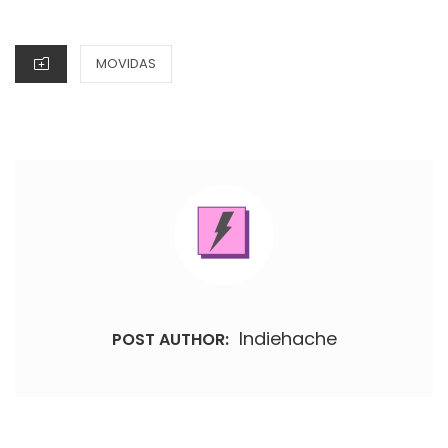
ON
CATEGORIES
MOVIDAS
Indiehache
POST AUTHOR: