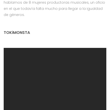
hablamos de 8 mujeres productoras musicales, un oficio
en el que todavía falta mucho para llegar a la igualdad
de géneros.
TOKiMONSTA